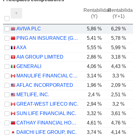
Rentabilidad
Rentabilidad
(Y)
(Y+1)
AVIVA PLC
5,86 %
6,29 %
PING AN INSURANCE (GROUP) COMPANY OF CHINA, LTD.
5,41 %
5,78 %
AXA
5,55 %
5,99 %
AIA GROUP LIMITED
2,86 %
3,18 %
GENERALI
4,06 %
4,43 %
MANULIFE FINANCIAL CORPORATION
3,14 %
3,3 %
AFLAC INCORPORATED
1,96 %
2,09 %
METLIFE, INC.
2,4 %
2,51 %
GREAT-WEST LIFECO INC.
2,94 %
3,2 %
SUN LIFE FINANCIAL INC.
3,32 %
3,61 %
CATHAY FINANCIAL HOLDING CO., LTD.
4,61 %
4,76 %
DAIICHI LIFE GROUP, INC.
3,74 %
4,14 %