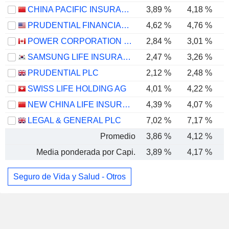
CHINA PACIFIC INSURANCE (GROUP) CO., LTD.
3,89 %
4,18 %
PRUDENTIAL FINANCIAL, INC.
4,62 %
4,76 %
POWER CORPORATION OF CANADA
2,84 %
3,01 %
SAMSUNG LIFE INSURANCE CO., LTD.
2,47 %
3,26 %
PRUDENTIAL PLC
2,12 %
2,48 %
SWISS LIFE HOLDING AG
4,01 %
4,22 %
NEW CHINA LIFE INSURANCE COMPANY LTD.
4,39 %
4,07 %
LEGAL & GENERAL PLC
7,02 %
7,17 %
Promedio
3,86 %
4,12 %
Media ponderada por Capi.
3,89 %
4,17 %
Seguro de Vida y Salud - Otros