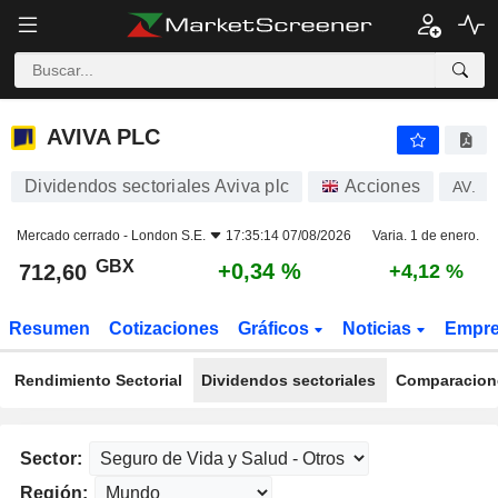
AVIVA PLC
712,60
p
+0,34 %
AVIVA PLC
Dividendos sectoriales Aviva plc
Acciones
AV.
Mercado cerrado -
London S.E.
17:35:14 07/08/2026
Varia. 1 de enero.
GBX
+0,34 %
712,60
+4,12 %
Resumen
Cotizaciones
Gráficos
Noticias
Empr
Rendimiento Sectorial
Dividendos sectoriales
Comparacione
Sector:
Región: