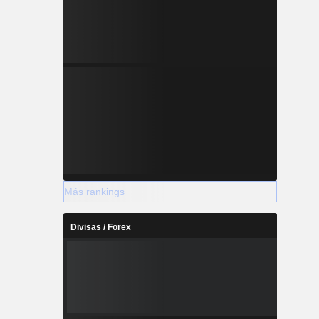
Más rankings
Divisas / Forex