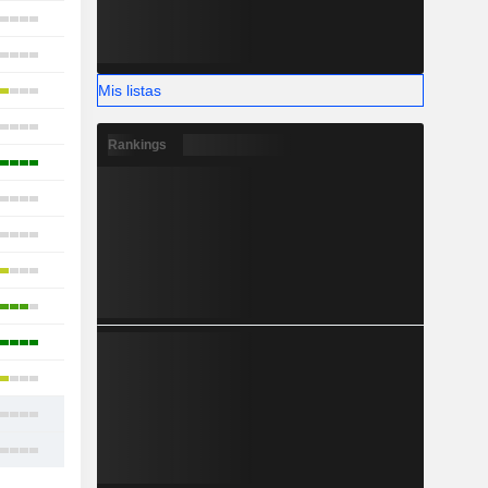
11
13
Mis listas
11
13
Rankings
3
9
6
7
12
13
9
10
13