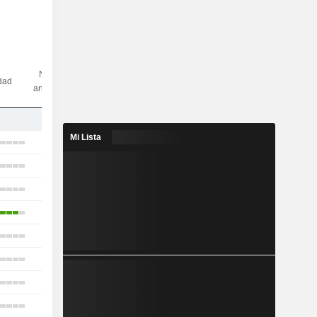
N.º de
idad
analistas
1
Mi Lista
21
14
12
7
8
8
16
12