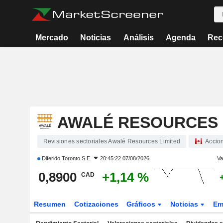
Mercado
Noticias
Análisis
Agenda
Rec
AWALÉ RESOURCES 
Revisiones sectoriales Awalé Resources Limited
Accio
Diferido
Toronto S.E.
20:45:22 07/08/2026
Va
0,8900
+1,14 %
CAD
Resumen
Cotizaciones
Gráficos
Noticias
Em