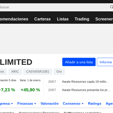
omendaciones
Carteras
Listas
Trading
Screener
LIMITED
Añadir a una lista
Informe
nes
ARIC
CA05455R2081
Oro
riación 5 días
Varia. 1 de enero.
28/07
Awale Resources capta 19 millones de CAD en una colocación privada y suma un tercer inversor estratégico
+7,23 %
+45,90 %
20/07
Awale Resources presenta los primeros resultados de las perforaciones profundas en el yacimiento de oro y cobre BBM; sus acciones suben un 13,5%
presa
Finanzas
Valoración
Consenso
Ratings
Age