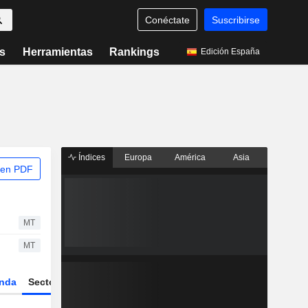
Conéctate
Suscribirse
s
Herramientas
Rankings
Edición España
Índices
Europa
América
Asia
 en PDF
MT
MT
nda
Sector
Derivados