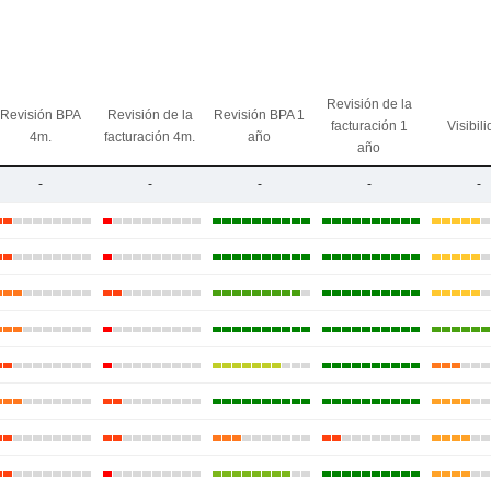
Revisión de la
Revisión BPA
Revisión de la
Revisión BPA 1
facturación 1
Visibil
4m.
facturación 4m.
año
año
-
-
-
-
-