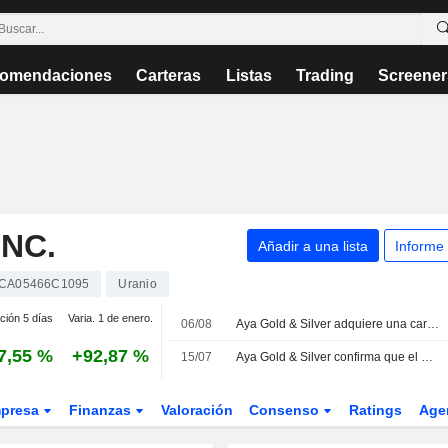
omendaciones
Carteras
Listas
Trading
Screener
INC.
Añadir a una lista
Informe
CA05466C1095
Uranio
ción 5 días
Varia. 1 de enero.
06/08
Aya Gold & Silver adquiere una cartera de exploración estratégica en Marruecos
7,55 %
+92,87 %
15/07
Aya Gold & Silver confirma que el estudio de viabilidad del proyecto Boumadine progresa según lo previsto
presa
Finanzas
Valoración
Consenso
Ratings
Age