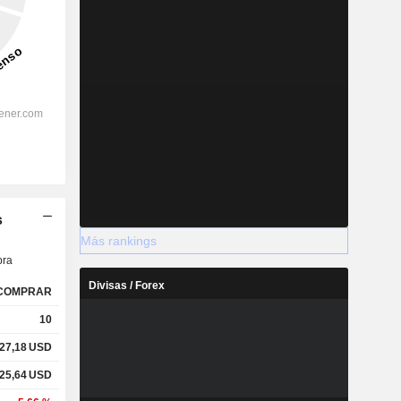
s
Más rankings
ra
Divisas / Forex
COMPRAR
10
27,18
USD
25,64
USD