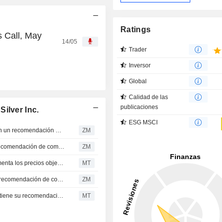
Ratings
s Call, May
14/05
Trader
Inversor
Global
Calidad de las
publicaciones
ilver Inc.
ESG MSCI
AYA GOLD & SILVER INC. : El Stifel Canada continua con un recomendación de compra
ZM
AYA GOLD & SILVER INC. : Stifel Canada mantiene su recomendación de compra
ZM
Stifel Canada eleva su previsión del precio del oro y aumenta los precios objetivo para las mineras
MT
AYA GOLD & SILVER INC. : Stifel Canada mantiene una recomendación de compra.
ZM
BMO eleva el precio objetivo de Aya Gold & Silver y mantiene su recomendación de "Outperform"
MT