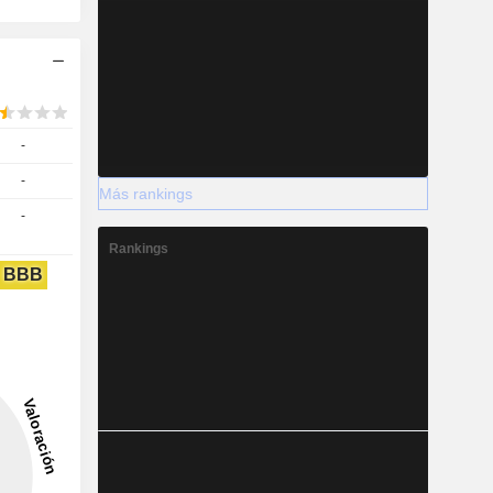
-
-
Más rankings
-
Rankings
BBB