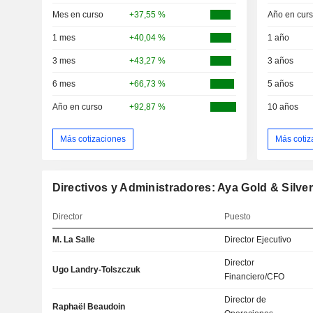
Mes en curso
+37,55 %
Año en cur
1 mes
+40,04 %
1 año
3 mes
+43,27 %
3 años
6 mes
+66,73 %
5 años
Año en curso
+92,87 %
10 años
Más cotizaciones
Más cotiz
Directivos y Administradores: Aya Gold & Silver
Director
Puesto
M. La Salle
Director Ejecutivo
Director
Ugo Landry-Tolszczuk
Financiero/CFO
Director de
Raphaël Beaudoin