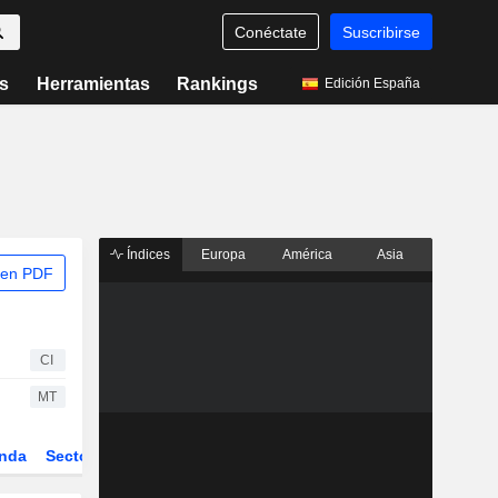
Conéctate
Suscribirse
s
Herramientas
Rankings
Edición España
Índices
Europa
América
Asia
 en PDF
CI
MT
nda
Sector
Derivados
ETFs