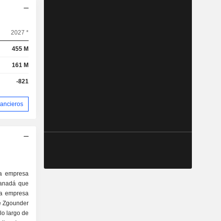
2027 *
455 M
161 M
-821
nancieros
na empresa
Canadá que
La empresa
de Zgounder
lo largo de