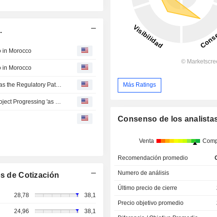
.
io in Morocco
io in Morocco
Nord Has the Ground, the Mill, and the Tailings. Now It Has the Regulatory Pathway Too
Más Ratings
Aya Gold & Silver Says Boumadine Project Feasibility Project Progressing 'as Planned'
Consenso de los analista
Venta
Comp
Recomendación promedio
Numero de análisis
s de Cotización
Último precio de cierre
28,78
38,1
Precio objetivo promedio
24,96
38,1