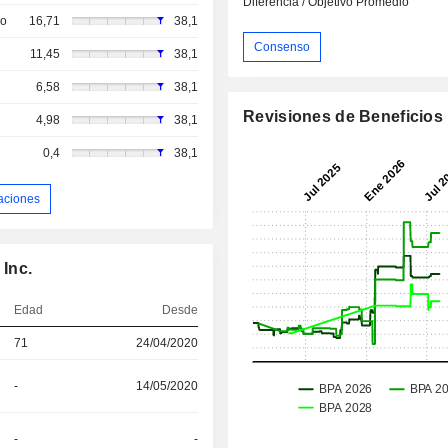
Diferencia / Objetivo Promedio
so
16,71
38,1
Consenso
11,45
38,1
6,58
38,1
Revisiones de Beneficios
4,98
38,1
0,4
38,1
aciones
 Inc.
Edad
Desde
71
24/04/2020
-
14/05/2020
-
-