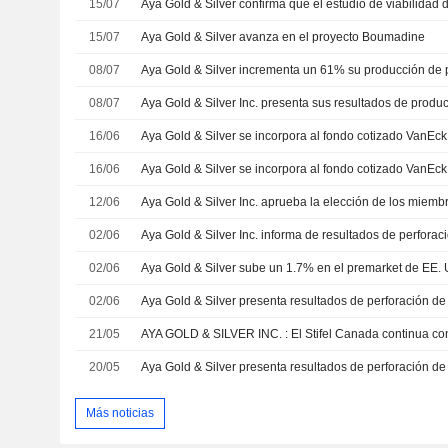
15/07
15/07
Aya Gold & Silver avanza en el proyecto Boumadine
08/07
08/07
16/06
Aya Gold & Silver se incorpora al fondo cotizado VanEc
16/06
Aya Gold & Silver se incorpora al fondo cotizado VanEc
12/06
02/06
02/06
02/06
21/05
20/05
Más noticias