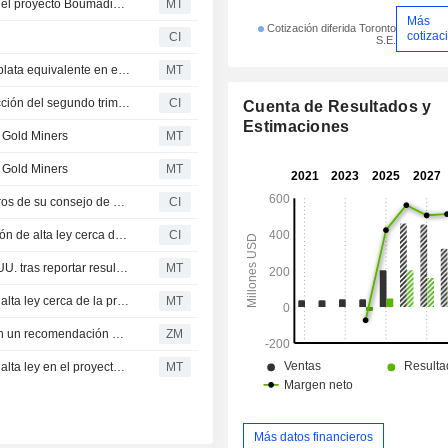
Aya Gold & Silver confirma que el estudio de viabilidad del proyecto Boumadine progresa según lo previsto
MT
Más
Cotización diferida Toronto
cotizac
CI
S.E.
Aya Gold & Silver incrementa un 61% su producción de plata equivalente en el segundo trimestre
MT
Aya Gold & Silver Inc. presenta sus resultados de producción del segundo trimestre y del primer semestre de 2026
CI
Cuenta de Resultados y
Estimaciones
k Gold Miners
MT
k Gold Miners
MT
Aya Gold & Silver Inc. aprueba la elección de los miembros de su consejo de administración
CI
Aya Gold & Silver Inc. informa de resultados de perforación de alta ley cerca de la profundidad del tajo en Zgounder
CI
Aya Gold & Silver sube un 1.7% en el premarket de EE. UU. tras reportar resultados de perforación de alta ley cerca de la profundidad del tajo en Zgounder
MT
Aya Gold & Silver presenta resultados de perforación de alta ley cerca de la profundidad del tajo en Zgounder
MT
AYA GOLD & SILVER INC. : El Stifel Canada continua con un recomendación de compra
ZM
Aya Gold & Silver presenta resultados de perforación de alta ley en el proyecto Boumadine
MT
Más datos financieros