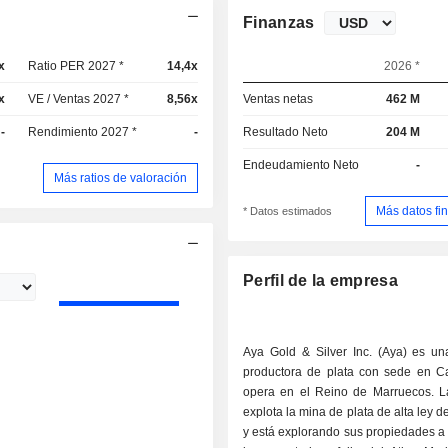
Finanzas
x
Ratio PER 2027 *
14,4x
2026 *
x
VE / Ventas 2027 *
8,56x
Ventas netas
462 M
-
Rendimiento 2027 *
-
Resultado Neto
204 M
Endeudamiento Neto
-
Más ratios de valoración
Más datos fi
* Datos estimados
Perfil de la empresa
Aya Gold & Silver Inc. (Aya) es u
productora de plata con sede en 
opera en el Reino de Marruecos. 
explota la mina de plata de alta ley 
y está explorando sus propiedades a 