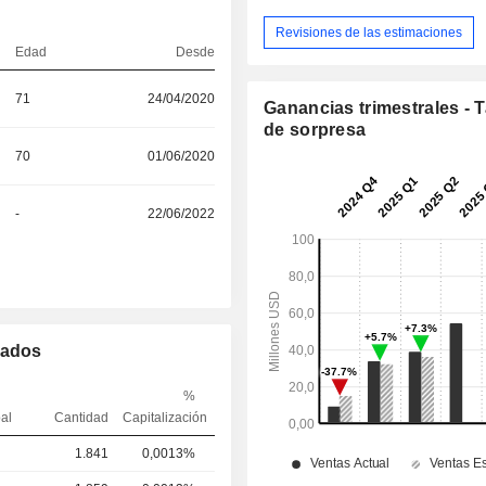
Revisiones de las estimaciones
Edad
Desde
71
24/04/2020
Ganancias trimestrales - 
de sorpresa
70
01/06/2020
-
22/06/2022
mados
%
pal
Cantidad
Capitalización
1.841
0,0013%