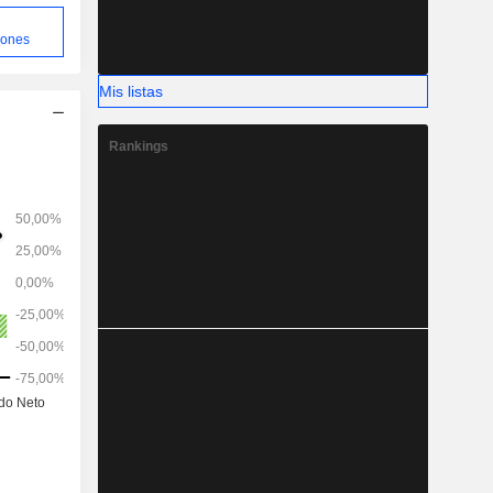
iones
Mis listas
Rankings