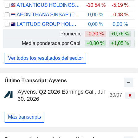
ATLANTICUS HOLDINGS CORPORATION
-10,54 %
-5,19 %
+
AEON THANA SINSAP (THAILAND)
0,00 %
-0,48 %
LATITUDE GROUP HOLDINGS LIMITED
0,00 %
0,00 %
-
Promedio
-0,30 %
+0,76 %
Media ponderada por Capi.
+0,80 %
+1,05 %
+
Ver todos los resultados del sector
Último Transcript: Ayvens
Ayvens, Q2 2026 Earnings Call, Jul
30/07
30, 2026
Más transcripts