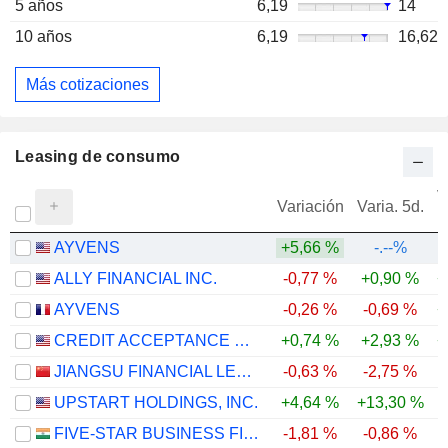
5 años
6,19
14
10 años
6,19
16,62
Más cotizaciones
Leasing de consumo
V
Variación
Varia. 5d.
AYVENS
+5,66 %
-.--%
ALLY FINANCIAL INC.
-0,77 %
+0,90 %
+
AYVENS
-0,26 %
-0,69 %
+
CREDIT ACCEPTANCE CORPORATION
+0,74 %
+2,93 %
+
JIANGSU FINANCIAL LEASING CO., LTD.
-0,63 %
-2,75 %
UPSTART HOLDINGS, INC.
+4,64 %
+13,30 %
-
FIVE-STAR BUSINESS FINANCE LIMITED
-1,81 %
-0,86 %