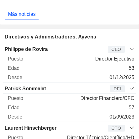
Más noticias
Directivos y Administradores: Ayvens
Director
Puesto
Edad
Desde
Philippe de Rovira
CEO
Director Ejecutivo
53
01/12/2025
Patrick Sommelet
DFI
Director Financiero/CFO
57
01/09/2023
Laurent Hinschberger
CTO
Director Técnico/Científico/I+D