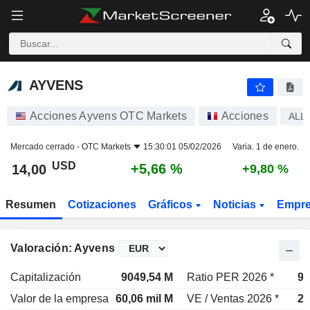
AYVENS
14,00
$
+5,66 %
AYVENS
Acciones Ayvens OTC Markets
Acciones
ALL
Mercado cerrado -
OTC Markets
15:30:01 05/02/2026
Varia. 1 de enero.
USD
+5,66 %
14,00
+9,80 %
Resumen
Cotizaciones
Gráficos
Noticias
Empr
Valoración: Ayvens
Capitalización
9049,54 M
Ratio PER 2026 *
9,
Valor de la empresa
60,06 mil M
VE / Ventas 2026 *
2,