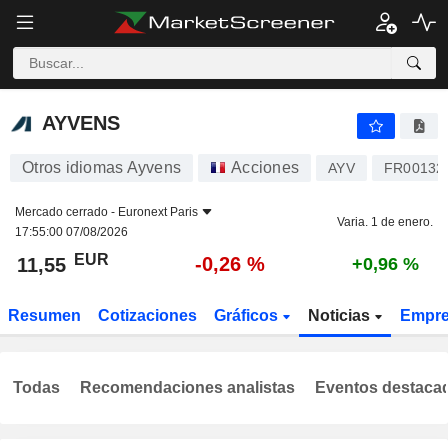
AYVENS
11,55
€
-0,26 %
AYVENS
Otros idiomas Ayvens
Acciones
AYV
FR00132
Mercado cerrado -
Euronext Paris
Varia. 1 de enero.
17:55:00 07/08/2026
EUR
-0,26 %
11,55
+0,96 %
Resumen
Cotizaciones
Gráficos
Noticias
Empr
Todas
Recomendaciones analistas
Eventos destaca