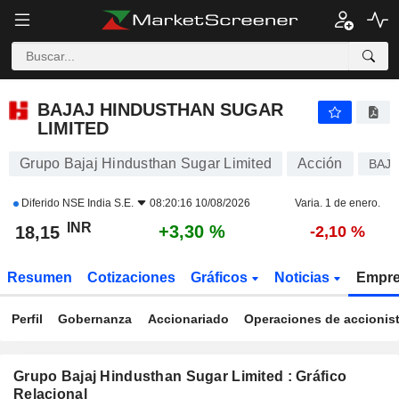
BAJAJ HINDUSTHAN SUGAR LIMITED
18,15
₹
+3,30 %
BAJAJ HINDUSTHAN SUGAR
LIMITED
Grupo Bajaj Hindusthan Sugar Limited
Acción
BAJA
Diferido
NSE India S.E.
08:20:16 10/08/2026
Varia. 1 de enero.
INR
+3,30 %
18,15
-2,10 %
Resumen
Cotizaciones
Gráficos
Noticias
Empr
Perfil
Gobernanza
Accionariado
Operaciones de accionis
Grupo Bajaj Hindusthan Sugar Limited : Gráfico
Relacional