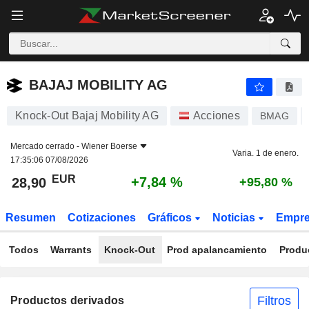
BAJAJ MOBILITY AG
28,90
€
+7,84 %
BAJAJ MOBILITY AG
Knock-Out Bajaj Mobility AG
Acciones
BMAG
Mercado cerrado -
Wiener Boerse
Varia. 1 de enero.
17:35:06 07/08/2026
EUR
+7,84 %
28,90
+95,80 %
Resumen
Cotizaciones
Gráficos
Noticias
Empr
Todos
Warrants
Knock-Out
Prod apalancamiento
Produ
Filtros
Productos derivados