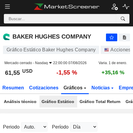
BAKER HUGHES COMPANY
61,55
$
-1,55 %
BAKER HUGHES COMPANY
Gráfico Estático Baker Hughes Company
Acciones
Mercado cerrado -
Nasdaq
22:00:00 07/08/2026
Varia. 1 de enero.
USD
-1,55 %
61,55
+35,16 %
Resumen
Cotizaciones
Gráficos
Noticias
Empr
Análisis técnico
Gráfico Estático
Gráfico Total Return
Grá
Periodo
Período