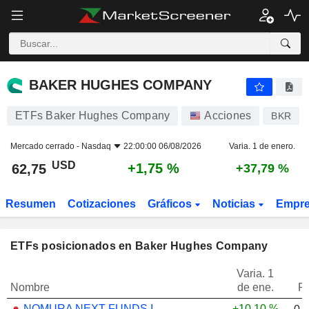
BAKER HUGHES COMPANY
62,75
$
+1,75 %
BAKER HUGHES COMPANY
ETFs Baker Hughes Company
Acciones
BKR
Mercado cerrado -
Nasdaq
22:00:00 06/08/2026
Varia. 1 de enero.
USD
+1,75 %
62,75
+37,79 %
Resumen
Cotizaciones
Gráficos
Noticias
Empr
ETFs posicionados en Baker Hughes Company
Varia. 1
Nombre
de ene.
P
NOMURA NEXT FUNDS INTERNATIONAL EQUITY MSCI-KOKUSAI (YEN-HEDGED) ETF - JPY
+10,10 %