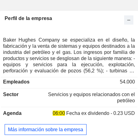
Perfil de la empresa
Baker Hughes Company se especializa en el diseño, la
fabricación y la venta de sistemas y equipos destinados a la
industria del petróleo y el gas. Los ingresos por familia de
productos y servicios se desglosan de la siguiente manera: -
equipos y servicios para la ejecución, explotación,
perforación y evaluación de pozos (56,2 %); - turbinas de
gas, compresores y prestación de servicios industriales
Empleados
54.000
(43,8 %). El 72,2 % de la facturación se realiza en el
extranjero.
Sector
Servicios y equipos relacionados con el
petróleo
Agenda
06:00
Fecha ex dividendo - 0.23 USD
Más información sobre la empresa