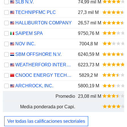
SLB N.V.
74,99 mil M
TECHNIPFMC PLC
27,3 mil M
HALLIBURTON COMPANY
26,57 mil M
SAIPEM SPA
9750,76 M
NOV INC.
7004,8 M
SBM OFFSHORE N.V.
6240,59 M
WEATHERFORD INTERNATIONAL PLC
6223,73 M
CNOOC ENERGY TECHNOLOGY & SERVICES LIMITED
5829,2 M
ARCHROCK, INC.
5800,19 M
Promedio
23,08 mil M
Media ponderada por Capi.
Ver todas las calificaciones sectoriales