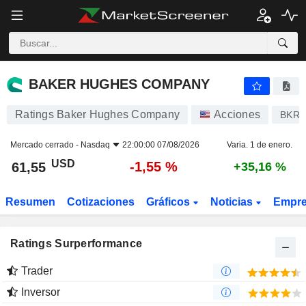
BAKER HUGHES COMPANY
61,55
$
-1,55 %
BAKER HUGHES COMPANY
Ratings Baker Hughes Company
Acciones
BKR
Mercado cerrado -
Nasdaq
22:00:00 07/08/2026
Varia. 1 de enero.
USD
-1,55 %
61,55
+35,16 %
Resumen
Cotizaciones
Gráficos
Noticias
Empr
Ratings Surperformance
Trader
Inversor