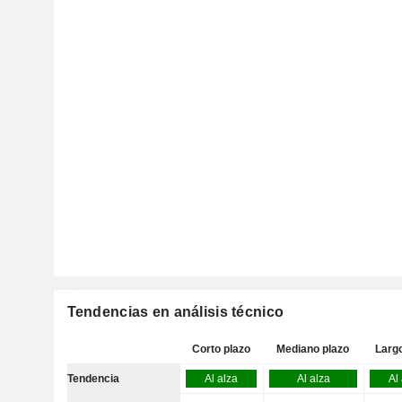
Tendencias en análisis técnico
Corto plazo
Mediano plazo
Larg
Tendencia
Al alza
Al alza
Al