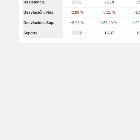
Resistencia
25,01
26,18
2
Desviación / Res.
-2,89 %
-7,21 %
-5
Desviación / Sup.
+5,98 %
+25,40 %
+22
Soporte
22,92
19,37
1