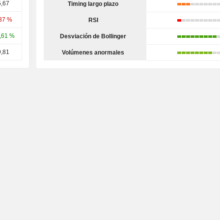
5,67
Timing largo plazo
,37 %
RSI
,61 %
Desviación de Bollinger
9,81
Volúmenes anormales