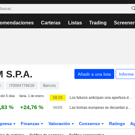
omendaciones
Carteras
Listas
Trading
Screener
S.P.A.
Añadir a una lista
Informe
D
IT0004776628
Bancos
ción 5 días
Varia. 1 de enero.
08:29
Los futuros anticipan una apertura dispar en las Bolsas europeas
,83 %
+24,76 %
06/08
Las bolsas europeas se decantan por las compras; nuevo récord para el MIB
presa
Finanzas
Valoración
Consenso
Ratings
A