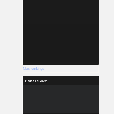
Más rankings
Divisas / Forex