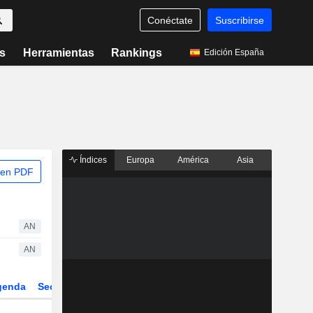
Conéctate
Suscribirse
s
Herramientas
Rankings
Edición España
Índices
Europa
América
Asia
 en PDF
AN
AN
genda
Sector
Derivados
ETFs