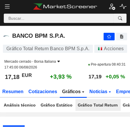
BANCO BPM S.P.A.
17,18
€
+3,93 %
BANCO BPM S.P.A.
Gráfico Total Return Banco BPM S.p.A.
Acciones
Mercado cerrado -
Borsa Italiana
Pre-apertura
08:40:31
17:45:00 06/08/2026
EUR
+3,93 %
17,18
17,19
+0,05 %
Resumen
Cotizaciones
Gráficos
Noticias
Empr
Análisis técnico
Gráfico Estático
Gráfico Total Return
Grá