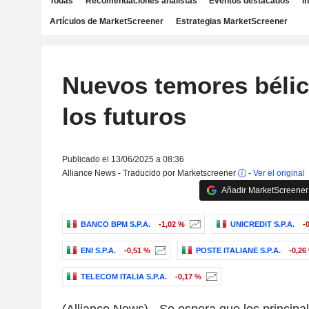
Todas
Recomendaciones analistas
Eventos destacados
I
Artículos de MarketScreener
Estrategias MarketScreener
Nuevos temores béli
los futuros
Publicado el 13/06/2025 a 08:36
Alliance News - Traducido por Marketscreener
-
Ver el original
Añadir MarketScreener 
BANCO BPM S.P.A.
-1,02 %
UNICREDIT S.P.A.
-
ENI S.P.A.
-0,51 %
POSTE ITALIANE S.P.A.
-0,26
TELECOM ITALIA S.P.A.
-0,17 %