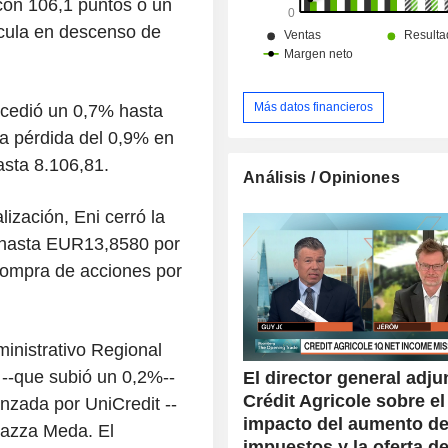
con 106,1 puntos o un
cula en descenso de
Más datos financieros
ocedió un 0,7% hasta
a pérdida del 0,9% en
asta 8.106,81.
Análisis / Opiniones
lización, Eni cerró la
% hasta EUR13,8580 por
compra de acciones por
ministrativo Regional
 --que subió un 0,2%--
El director general adju
Crédit Agricole sobre el
anzada por UniCredit --
impacto del aumento de
iazza Meda. El
impuestos y la oferta d