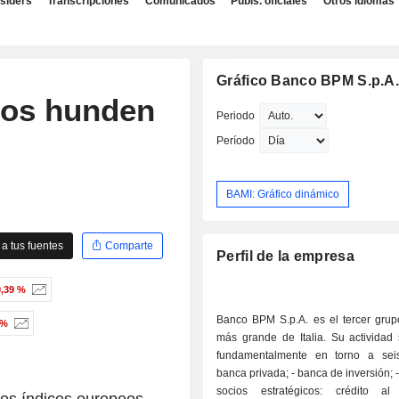
nsiders
Transcripciones
Comunicados
Publs. oficiales
Otros idiomas
Gráfico Banco BPM S.p.A
cos hunden
Periodo
Período
BAMI: Gráfico dinámico
a tus fuentes
Comparte
Perfil de la empresa
0,39 %
Banco BPM S.p.A. es el tercer grup
 %
más grande de Italia. Su actividad 
fundamentalmente en torno a seis
banca privada; - banca de inversión; - seguros; -
socios estratégicos: crédito al