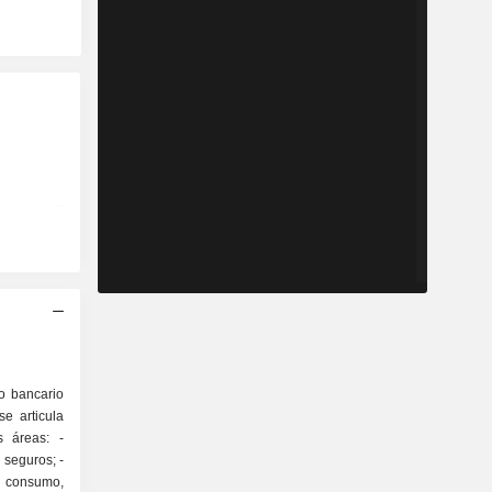
.
o bancario
se articula
 áreas: -
 consumo,