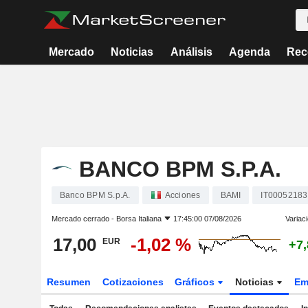
Mercado
Noticias
Análisis
Agenda
Rec
BANCO BPM S.P.A.
Banco BPM S.p.A.
Acciones
BAMI
IT0005218
Mercado cerrado -
Borsa Italiana
17:45:00 07/08/2026
Variac
17,00
-1,02 %
EUR
+7
Resumen
Cotizaciones
Gráficos
Noticias
Em