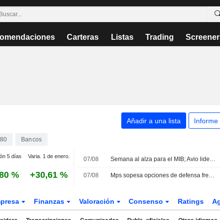
omendaciones
Carteras
Listas
Trading
Screener
Añadir a una lista
Informe
380
Bancos
ión 5 días
Varia. 1 de enero.
07/08
Semana al alza para el MIB; Avio lidera las ganancias mientras Stellantis retrocede
,80 %
+30,61 %
07/08
Mps sopesa opciones de defensa frente a la OPA de Intesa tras presentar unos beneficios superiores a lo previsto
presa
Finanzas
Valoración
Consenso
Ratings
A