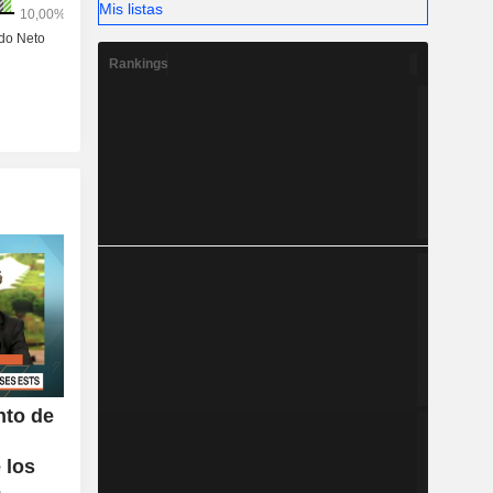
Mis listas
Rankings
nto de
 los
e