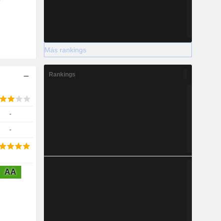
Más rankings
Rankings
-
-
AA