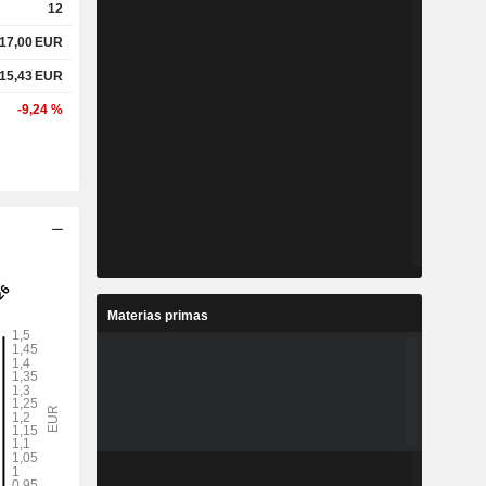
12
17,00
EUR
15,43
EUR
-9,24 %
Materias primas