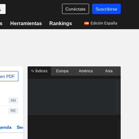
Conéctate
Suscribirse
s
Herramientas
Rankings
Edición España
Índices
Europa
América
Asia
 en PDF
AN
RE
genda
Sector
Derivados
ETFs