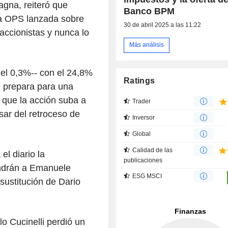
gna, reiteró que
Banco BPM
a OPS lanzada sobre
30 de abril 2025 a las 11:22
accionistas y nunca lo
Más análisis
del 0,3%-- con el 24,8%
Ratings
e prepara para una
 que la acción suba a
Trader
ar del retroceso de
Inversor
Global
Calidad de las
el diario la
publicaciones
ondrán a Emanuele
ESG MSCI
ustitución de Dario
o Cucinelli perdió un