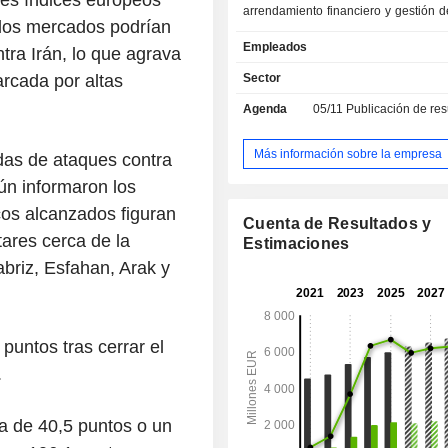
les índices europeos
arrendamiento financiero y gestión de
 los mercados podrían
finanzas; - Centro Corporativo. Banco BPM
Empleados
tra Irán, lo que agrava
S.p.A. es, por lo tanto, un grupo d
financieros en toda regla que, ade
arcada por altas
Sector
actividades principales de banca c
Agenda
05/11
Publicación de resultado
minorista, ofrece a sus clientes 
gama de productos, servicios fin
actividades de valor añadido. A finales de 2025,
Más información sobre la empresa
das de ataques contra
el grupo contaba con 109 900 millon
gún informaron los
en depósitos a la vista y 129 100 m
cos alcanzados figuran
euros en préstamos a la vista. Los productos y
Cuenta de Resultados y
servicios se comercializan a través
tares cerca de la
Estimaciones
de 1.363 sucursales ubicadas en Itali
abriz, Esfahan, Arak y
untos tras cerrar el
.
a de 40,5 puntos o un