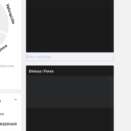
Más rankings
Divisas / Forex
s
ra
NSERVAR