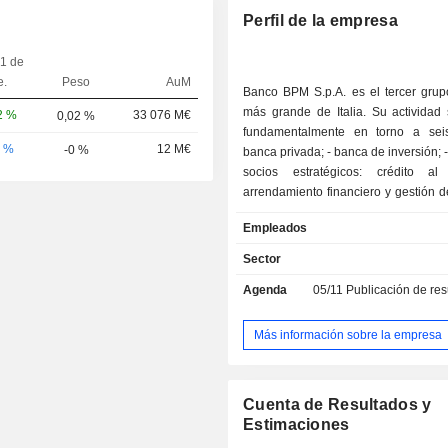
Perfil de la empresa
 1 de
e.
Peso
AuM
Banco BPM S.p.A. es el tercer grup
más grande de Italia. Su actividad 
2 %
33 076 M€
0,02 %
fundamentalmente en torno a seis
0 %
12 M€
-0 %
banca privada; - banca de inversión; - seguros; -
socios estratégicos: crédito al
arrendamiento financiero y gestión de
finanzas; - Centro Corporativo. Banco BPM
Empleados
S.p.A. es, por lo tanto, un grupo d
financieros en toda regla que, ade
Sector
actividades principales de banca c
Agenda
05/11
Publicación de resultado
minorista, ofrece a sus clientes 
gama de productos, servicios fin
actividades de valor añadido. A finales de 2025,
Más información sobre la empresa
el grupo contaba con 109 900 millon
en depósitos a la vista y 129 100 m
euros en préstamos a la vista. Los productos y
Cuenta de Resultados y
servicios se comercializan a través
Estimaciones
de 1.363 sucursales ubicadas en Itali