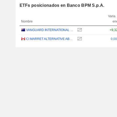
ETFs posicionados en Banco BPM S.p.A.
Varia.
Nombre
en
VANGUARD INTERNATIONAL EQUITY INDEX FUNDS - VANGUARD FTSE ALL-WORLD EX-US ETF
+9,3
CI MARRET ALTERNATIVE ABSOLUTE RETURN BOND ETF - CAD
0,0