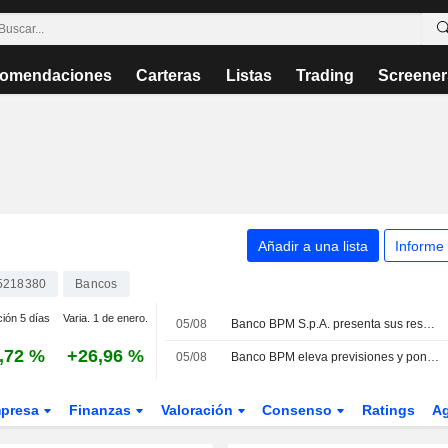
omendaciones
Carteras
Listas
Trading
Screener
Añadir a una lista
Informe
5218380
Bancos
ción 5 días
Varia. 1 de enero.
05/08
Banco BPM S.p.A. presenta sus resultados del segundo trimestre y del primer semestre de 2026
,72 %
+26,96 %
05/08
Banco BPM eleva previsiones y pone el foco en Crédit Agricole Italia tras romper con MPS
presa
Finanzas
Valoración
Consenso
Ratings
A