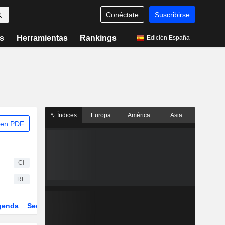
Conéctate
Suscribirse
s
Herramientas
Rankings
Edición España
Índices
Europa
América
Asia
 en PDF
CI
RE
genda
Sector
Derivados
ETFs