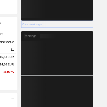
s
Más rankings
ra
Rankings
NSERVAR
11
16,53
EUR
14,56
EUR
-11,90 %