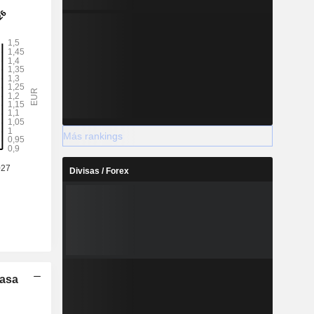
Más rankings
Divisas / Forex
Tasa