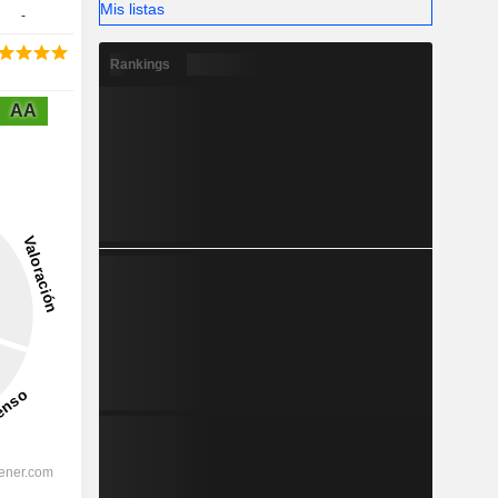
Mis listas
-
Rankings
AA