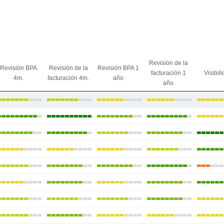
Revisión de la
Revisión BPA
Revisión de la
Revisión BPA 1
facturación 1
Visibil
4m.
facturación 4m.
año
año