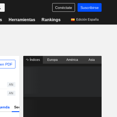
Conéctate
Suscribirse
s
Herramientas
Rankings
Edición España
Índices
Europa
América
Asia
 en PDF
AN
AN
genda
Sector
Derivados
ETFs