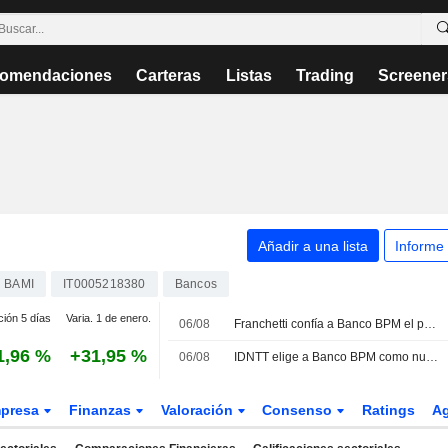
omendaciones
Carteras
Listas
Trading
Screener
Añadir a una lista
Informe
BAMI
IT0005218380
Bancos
ción 5 días
Varia. 1 de enero.
06/08
Franchetti confía a Banco BPM el papel de especialista
1,96 %
+31,95 %
06/08
IDNTT elige a Banco BPM como nuevo operador especialista
presa
Finanzas
Valoración
Consenso
Ratings
A