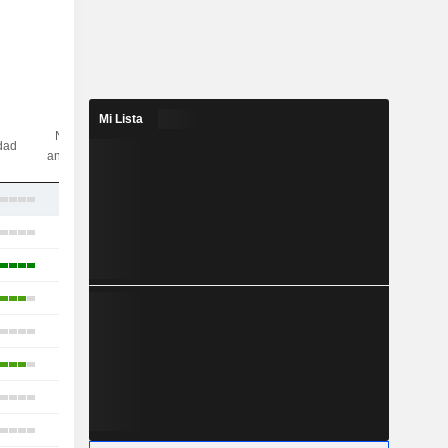
Mi Lista
N.º de
idad
analistas
12
20
22
16
17
17
13
23