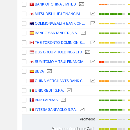
BANK OF CHINA LIMITED
MITSUBISHI UFJ FINANCIAL GROUP, INC.
COMMONWEALTH BANK OF AUSTRALIA
BANCO SANTANDER, S.A.
THE TORONTO-DOMINION BANK
DBS GROUP HOLDINGS LTD
SUMITOMO MITSUI FINANCIAL GROUP, INC.
BBVA
CHINA MERCHANTS BANK CO., LTD.
UNICREDIT S.P.A.
BNP PARIBAS
INTESA SANPAOLO S.P.A.
Promedio
Media ponderada por Capi.