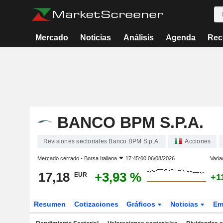
Mercado
Noticias
Análisis
Agenda
Rec
BANCO BPM S.P.A.
Revisiones sectoriales Banco BPM S.p.A.
Acciones
Mercado cerrado -
Borsa Italiana
17:45:00 06/08/2026
Varia
17,18
+3,93 %
EUR
+1
Resumen
Cotizaciones
Gráficos
Noticias
Em