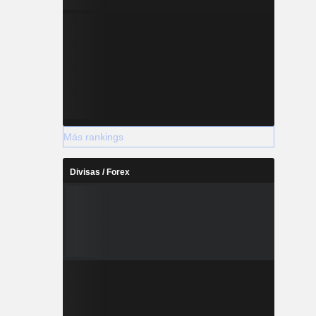
Más rankings
Divisas / Forex