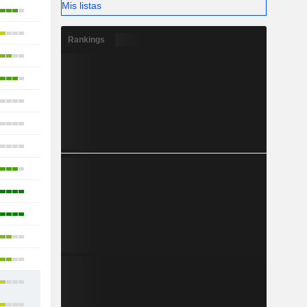
Mis listas
17
11
Rankings
14
20
13
16
12
22
19
16
19
14
17
17