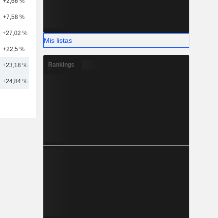
+2,66 %
10
+7,58 %
5
+27,02 %
4
Mis listas
+22,5 %
3
Rankings
+23,18 %
7
+24,84 %
10