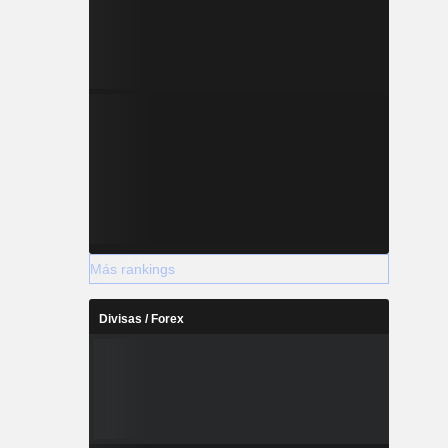
Más rankings
Divisas / Forex