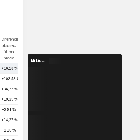
Diferencia
objetivo/
N.º de
último
analistas
precio
Mi Lista
+16,18 %
13
3
+102,58 %
12
+36,77 %
2
+19,35 %
8
+3,81 %
15
+14,37 %
4
+2,18 %
6