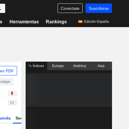
Conéctate
Suscribirse
s
Herramientas
Rankings
Edición España
Índices
Europa
América
Asia
 en PDF
retaje
CI
genda
Sector
Derivados
ETFs