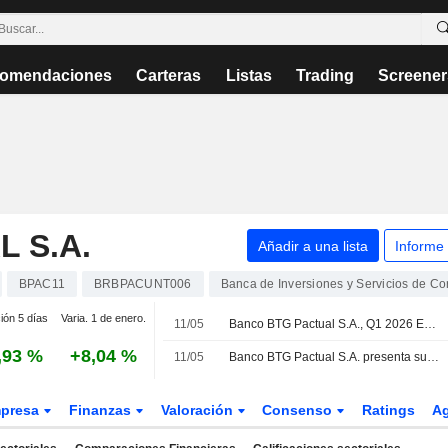
omendaciones
Carteras
Listas
Trading
Screener
 S.A.
Añadir a una lista
Informe
BPAC11
BRBPACUNT006
Banca de Inversiones y Servicios de Cor
ión 5 días
Varia. 1 de enero.
11/05
Banco BTG Pactual S.A., Q1 2026 Earnings Call, May 11, 2026
,93 %
+8,04 %
11/05
Banco BTG Pactual S.A. presenta sus resultados financieros del primer trimestre finalizado el 31 de marzo de 2026
presa
Finanzas
Valoración
Consenso
Ratings
A