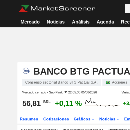
Mercado
Noticias
Análisis
Agenda
Rec
BANCO BTG PACTUAL
Consenso sectorial Banco BTG Pactual S.A.
Acciones
Mercado cerrado -
Sao Paulo
22:05:35 05/08/2026
Variac
56,81
+0,11 %
BRL
+3
Resumen
Cotizaciones
Gráficos
Noticias
Em