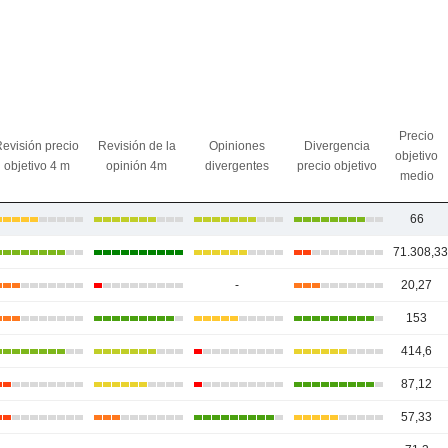
Precio
evisión precio
Revisión de la
Opiniones
Divergencia
objetivo
objetivo 4 m
opinión 4m
divergentes
precio objetivo
medio
66
71.308,3
-
20,27
153
414,6
87,12
57,33