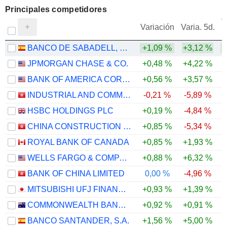
Principales competidores
V
Variación
Varia. 5d.
BANCO DE SABADELL, S.A.
+1,09 %
+3,12 %
JPMORGAN CHASE & CO.
+0,48 %
+4,22 %
BANK OF AMERICA CORPORATION
+0,56 %
+3,57 %
INDUSTRIAL AND COMMERCIAL BANK OF CHINA LIMITED
-0,21 %
-5,89 %
+
HSBC HOLDINGS PLC
+0,19 %
-4,84 %
CHINA CONSTRUCTION BANK CORPORATION
+0,85 %
-5,34 %
+
ROYAL BANK OF CANADA
+0,85 %
+1,93 %
WELLS FARGO & COMPANY
+0,88 %
+6,32 %
BANK OF CHINA LIMITED
0,00 %
-4,96 %
MITSUBISHI UFJ FINANCIAL GROUP, INC.
+0,93 %
+1,39 %
COMMONWEALTH BANK OF AUSTRALIA
+0,92 %
+0,91 %
BANCO SANTANDER, S.A.
+1,56 %
+5,00 %