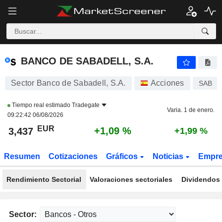
BANCO DE SABADELL, S.A.
3,437
€
+1,09 %
BANCO DE SABADELL, S.A.
Sector Banco de Sabadell, S.A.
Acciones
SAB
Tiempo real estimado
Tradegate
Varia. 1 de enero.
09:22:42 06/08/2026
EUR
+1,09 %
3,437
+1,99 %
Resumen
Cotizaciones
Gráficos
Noticias
Empr
Rendimiento Sectorial
Valoraciones sectoriales
Dividendos 
Sector: