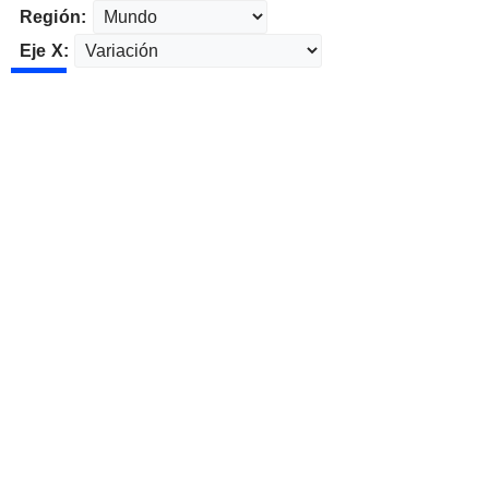
Región:
Eje X: