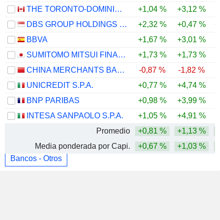
THE TORONTO-DOMINION BANK
+1,04 %
+3,12 %
DBS GROUP HOLDINGS LTD
+2,32 %
+0,47 %
+
BBVA
+1,67 %
+3,01 %
SUMITOMO MITSUI FINANCIAL GROUP, INC.
+1,73 %
+1,73 %
CHINA MERCHANTS BANK CO., LTD.
-0,87 %
-1,82 %
UNICREDIT S.P.A.
+0,77 %
+4,74 %
BNP PARIBAS
+0,98 %
+3,99 %
INTESA SANPAOLO S.P.A.
+1,05 %
+4,91 %
Promedio
+0,81 %
+1,13 %
Media ponderada por Capi.
+0,67 %
+1,03 %
Bancos - Otros