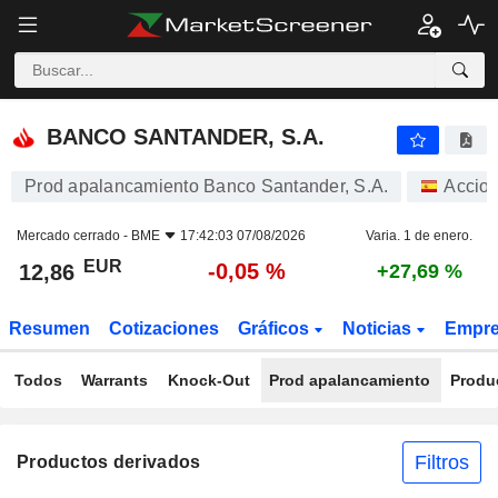
BANCO SANTANDER, S.A.
12,86
€
-0,05 %
BANCO SANTANDER, S.A.
Prod apalancamiento Banco Santander, S.A.
Accio
Mercado cerrado -
BME
17:42:03 07/08/2026
Varia. 1 de enero.
EUR
-0,05 %
12,86
+27,69 %
Resumen
Cotizaciones
Gráficos
Noticias
Empr
Todos
Warrants
Knock-Out
Prod apalancamiento
Produ
Filtros
Productos derivados