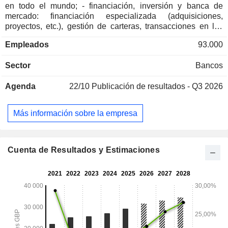
en todo el mundo; - financiación, inversión y banca de
mercado: financiación especializada (adquisiciones,
proyectos, etc.), gestión de carteras, transacciones en los
mercados de valores, intereses, divisas y materias primas,
Empleados
93.000
negociación de acciones, asesoramiento en fusiones y
adquisiciones, capital de inversión, etc.; - emisión de
Sector
Bancos
tarjetas de crédito. A finales de 2025, el grupo gestionaba
565 200 millones de libras esterlinas en depósitos
Agenda
22/10
Publicación de resultados - Q3 2026
corrientes y 337 900 millones de libras esterlinas en créditos
corrientes. Los ingresos se desglosan geográficamente de
la siguiente manera: Reino Unido (54,2 %), Europa (7,8 %),
Más información sobre la empresa
América (32,8 %), Asia (4,9 %), África y Oriente Medio (0,3
%).
Cuenta de Resultados y Estimaciones