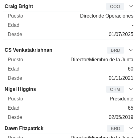
Craig Bright
COO
Director de Operaciones
-
01/07/2025
Administrador
Puesto
Edad
Desde
CS Venkatakrishnan
BRD
Director/Miembro de la Junta
60
01/11/2021
Nigel Higgins
CHM
Presidente
65
02/05/2019
Dawn Fitzpatrick
BRD
Director/Miembro de la Junta