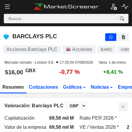
BARCLAYS PLC
516,00
p
-0,77 %
BARCLAYS PLC
Acciones Barclays PLC
Acciones
BARC
GB00
Mercado cerrado -
London S.E.
17:35:04 07/08/2026
Varia. 1 de enero.
GBX
-0,77 %
516,00
+8,41 %
Resumen
Cotizaciones
Gráficos
Noticias
Empr
Valoración: Barclays PLC
Capitalización
69,58 mil M
Ratio PER 2026 *
9
Valor de la empresa
69,58 mil M
VE / Ventas 2026 *
2,