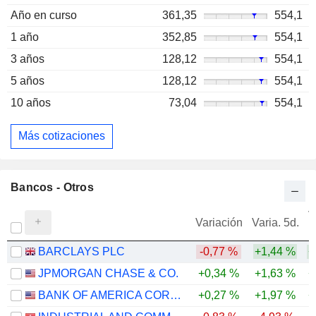
Año en curso
361,35
554,1
1 año
352,85
554,1
3 años
128,12
554,1
5 años
128,12
554,1
10 años
73,04
554,1
Más cotizaciones
Bancos - Otros
V
Variación
Varia. 5d.
BARCLAYS PLC
-0,77 %
+1,44 %
+
JPMORGAN CHASE & CO.
+0,34 %
+1,63 %
+
BANK OF AMERICA CORPORATION
+0,27 %
+1,97 %
+