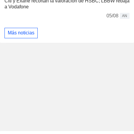
Citi y Exane recortan la valoración de HSBC; LBBW rebaja
a Vodafone
05/08
AN
Más noticias