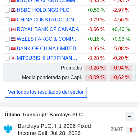
INDUSTRIAL AND COMMERCIAL BANK OF CHINA LIMITED
-0,83 %
-4,93 %
+
HSBC HOLDINGS PLC
+0,53 %
-2,97 %
+
CHINA CONSTRUCTION BANK CORPORATION
-0,79 %
-4,56 %
ROYAL BANK OF CANADA
-0,66 %
+0,40 %
+
WELLS FARGO & COMPANY
+0,18 %
+0,93 %
+
BANK OF CHINA LIMITED
-0,95 %
-5,08 %
+
MITSUBISHI UFJ FINANCIAL GROUP, INC.
-0,28 %
-0,20 %
+
Promedio
-0,26 %
-0,94 %
+
Media ponderada por Capi.
-0,09 %
-0,62 %
+
Ver todos los resultados del sector
Último Transcript: Barclays PLC
Barclays PLC, H1 2026 Fixed
28/07
Income Call, Jul 28, 2026