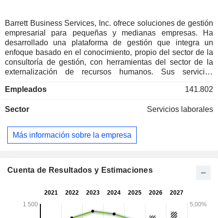
Barrett Business Services, Inc. ofrece soluciones de gestión
empresarial para pequeñas y medianas empresas. Ha
desarrollado una plataforma de gestión que integra un
enfoque basado en el conocimiento, propio del sector de la
consultoría de gestión, con herramientas del sector de la
externalización de recursos humanos. Sus servicios
incluyen servicios profesionales de empleador (PEO) y
Empleados
141.802
selección de personal. Los servicios de PEO incluyen la
firma de un contrato de servicios con el cliente para
Sector
Servicios laborales
establecer una relación de coempleo con cada empresa
cliente, asumiendo la responsabilidad de la nómina, la
indemnización por accidentes de trabajo (si se opta por ella)
Más información sobre la empresa
y la cobertura de prestaciones (si se opta por ella), así como
otras funciones administrativas para la plantilla actual del
cliente. Ofrece a sus clientes de PEO acceso a asesores de
recursos humanos, planes de jubilación, un sistema de
Cuenta de Resultados y Estimaciones
gestión del aprendizaje y su plataforma tecnológica basada
en la web, myBBSI. Los servicios de selección de personal
incluyen asignaciones de personal bajo demanda o a corto
plazo, contratación de personal por contrato, colocación
directa y gestión in situ a largo plazo o por tiempo indefinido.