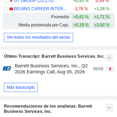
UT GROUP CO.,LTD.
+0,55 %
-0,54 %
BEIJING CAREER INTERNATIONAL CO., LTD
-1,76 %
+1,28 %
-
Promedio
+0,41 %
+1,71 %
+
Media ponderada por Capi.
+0,19 %
+3,92 %
Ver todos los resultados del sector
Último Transcript: Barrett Business Services, Inc.
Barrett Business Services, Inc., Q2
06/08
2026 Earnings Call, Aug 05, 2026
Más transcripts
Recomendaciones de los analistas: Barrett
Business Services, Inc.