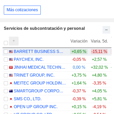
Más cotizaciones
Servicios de subcontratación y personal
V
Variación
Varia. 5d.
BARRETT BUSINESS SERVICES, INC.
+0,65 %
-15,11 %
-
PAYCHEX, INC.
-0,05 %
+2,57 %
-
JINHAI MEDICAL TECHNOLOGY LIMITED
0,00 %
+32,02 %
+
TRINET GROUP, INC.
+3,75 %
+4,80 %
MEITEC GROUP HOLDINGS INC.
+1,64 %
-3,35 %
SMARTGROUP CORPORATION LTD
-0,37 %
+4,05 %
+
SMS CO., LTD.
-0,39 %
+5,81 %
+
OPEN UP GROUP INC.
+0,15 %
-4,19 %