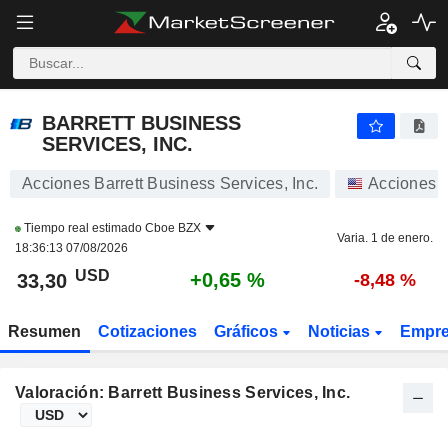
BARRETT BUSINESS SERVICES, INC.
33,30
$
+0,65 %
BARRETT BUSINESS
SERVICES, INC.
Acciones Barrett Business Services, Inc.
Acciones
Tiempo real estimado
Cboe BZX
Varia. 1 de enero.
18:36:13 07/08/2026
USD
+0,65 %
33,30
-8,48 %
Resumen
Cotizaciones
Gráficos
Noticias
Empr
Valoración: Barrett Business Services, Inc.