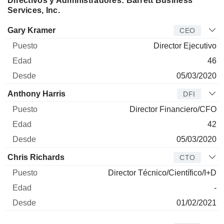
Directivos y Administradores: Barrett Business
Services, Inc.
Director
Puesto
Edad
Desde
Gary Kramer
CEO
Director Ejecutivo
46
05/03/2020
Anthony Harris
DFI
Director Financiero/CFO
42
05/03/2020
Chris Richards
CTO
Director Técnico/Científico/I+D
-
01/02/2021