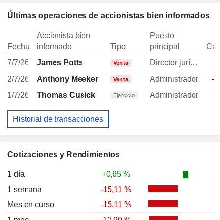
Últimas operaciones de accionistas bien informados
Accionista bien
Puesto
Fecha
informado
Tipo
principal
Can
7/7/26
James Potts
Director jurídico
-
Venta
2/7/26
Anthony Meeker
Administrador
-1
Venta
1/7/26
Thomas Cusick
Administrador
Ejercicio
Historial de transacciones
Cotizaciones y Rendimientos
1 día
+0,65 %
1 semana
-15,11 %
Mes en curso
-15,11 %
1 mes
-12,90 %