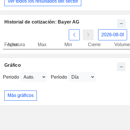
Ver todos los resultados del sector
Historial de cotización: Bayer AG
Fecha
Apertura
Max
Min
Cierre
Volume
Gráfico
Periodo
Período
Más gráficos