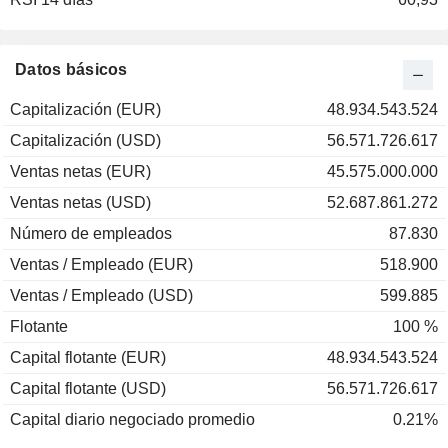
2001
-36,19 %
2000
+19,36 %
Datos básicos
1999
+31,40 %
Capitalización (EUR)
48.934.543.524
1998
+5,75 %
Capitalización (USD)
56.571.726.617
1997
+3,89 %
Ventas netas (EUR)
45.575.000.000
1996
+62,11 %
Ventas netas (USD)
52.687.861.272
1995
+5,45 %
Número de empleados
87.830
1994
-0,10 %
Ventas / Empleado (EUR)
518.900
1993
+39,49 %
Ventas / Empleado (USD)
599.885
1992
+0,35 %
Flotante
100 %
Capital flotante (EUR)
48.934.543.524
Capital flotante (USD)
56.571.726.617
Capital diario negociado promedio
0.21%