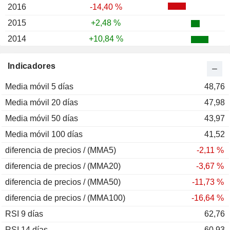
2016
-14,40 %
2015
+2,48 %
2014
+10,84 %
2013
+41,81 %
Indicadores
2012
+45,53 %
Media móvil 5 días
2011
-10,67 %
48,76
Media móvil 20 días
2010
-1,18 %
47,98
Media móvil 50 días
2009
+34,68 %
43,97
Media móvil 100 días
2008
-33,55 %
41,52
diferencia de precios / (MMA5)
2007
+53,79 %
-2,11 %
diferencia de precios / (MMA20)
2006
+15,22 %
-3,67 %
diferencia de precios / (MMA50)
2005
+41,50 %
-11,73 %
diferencia de precios / (MMA100)
2004
+7,41 %
-16,64 %
RSI 9 días
2003
+13,55 %
62,76
RSI 14 días
2002
-42,88 %
60,93