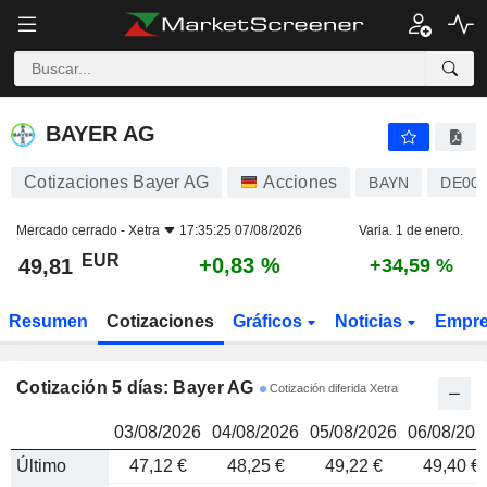
BAYER AG
49,81
€
BAYER AG
Cotizaciones Bayer AG
Acciones
BAYN
DE00
Mercado cerrado -
Xetra
17:35:25 07/08/2026
Varia. 1 de enero.
EUR
+0,83 %
49,81
+34,59 %
Resumen
Cotizaciones
Gráficos
Noticias
Empr
Cotización 5 días: Bayer AG
Cotización diferida Xetra
03/08/2026
04/08/2026
05/08/2026
06/08/202
Último
47,12 €
48,25 €
49,22 €
49,40 €