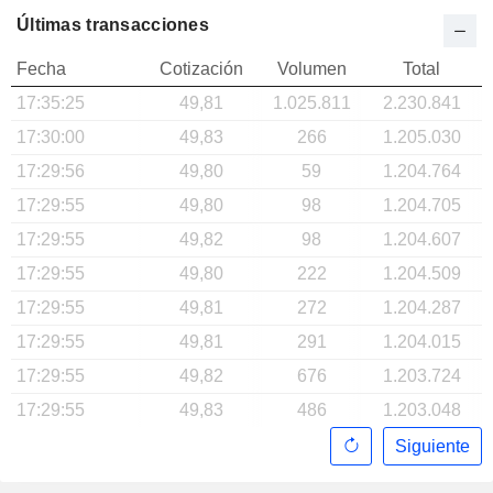
Últimas transacciones
Fecha
Cotización
Volumen
Total
17:35:25
49,81
1.025.811
2.230.841
17:30:00
49,83
266
1.205.030
17:29:56
49,80
59
1.204.764
17:29:55
49,80
98
1.204.705
17:29:55
49,82
98
1.204.607
17:29:55
49,80
222
1.204.509
17:29:55
49,81
272
1.204.287
17:29:55
49,81
291
1.204.015
17:29:55
49,82
676
1.203.724
17:29:55
49,83
486
1.203.048
Siguiente