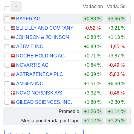
V
Variación
Varia. 5d.
BAYER AG
+0,83 %
+3,66 %
+
ELI LILLY AND COMPANY
-0,52 %
+3,21 %
+
JOHNSON & JOHNSON
+0,88 %
+1,13 %
+
ABBVIE INC.
+0,89 %
-1,95 %
+
ROCHE HOLDING AG
+0,71 %
+3,87 %
+
NOVARTIS AG
+0,64 %
-0,49 %
+
ASTRAZENECA PLC
+0,39 %
-5,83 %
AMGEN INC.
+1,51 %
+6,69 %
+
NOVO NORDISK A/S
+3,92 %
-0,46 %
GILEAD SCIENCES, INC.
+1,80 %
+2,30 %
+
Promedio
+1,26 %
+1,14 %
+
Media ponderada por Capi.
+1,12 %
+1,25 %
+