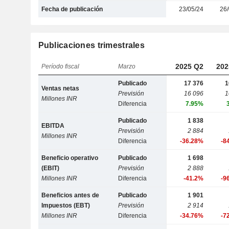
Fecha de publicación
23/05/24
26/
Publicaciones trimestrales
2025 Q2
202
Período fiscal
Marzo
Publicado
17 376
1
Ventas netas
Previsión
16 096
1
Millones INR
Diferencia
7.95%
Publicado
1 838
EBITDA
Previsión
2 884
Millones INR
Diferencia
-36.28%
-8
Beneficio operativo
Publicado
1 698
(EBIT)
Previsión
2 888
Millones INR
Diferencia
-41.2%
-9
Beneficios antes de
Publicado
1 901
Impuestos (EBT)
Previsión
2 914
Millones INR
Diferencia
-34.76%
-7