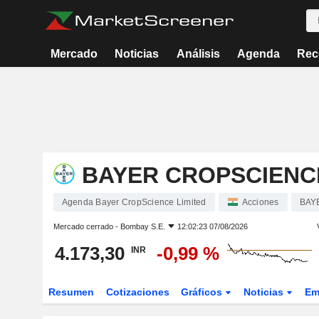
Mercado
Noticias
Análisis
Agenda
Rec
BAYER CROPSCIENCE
Agenda Bayer CropScience Limited
Acciones
BAY
Mercado cerrado -
Bombay S.E.
12:02:23 07/08/2026
4.173,30
-0,99 %
INR
Resumen
Cotizaciones
Gráficos
Noticias
Em