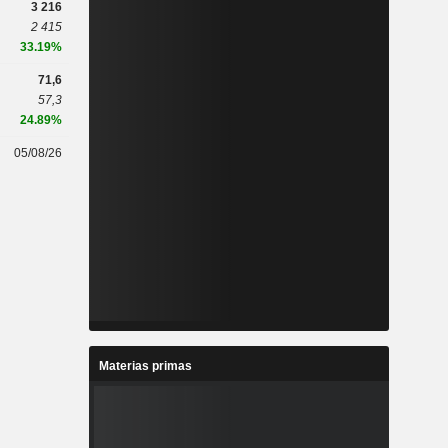
3 216
2 415
33.19%
71,6
57,3
24.89%
05/08/26
Materias primas