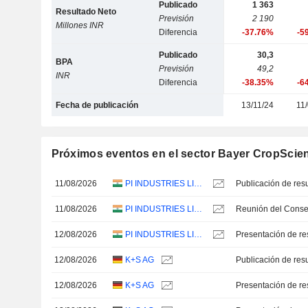
Publicado
1 363
Resultado Neto
Previsión
2 190
Millones INR
Diferencia
-37.76%
-5
Publicado
30,3
BPA
Previsión
49,2
INR
Diferencia
-38.35%
-6
Fecha de publicación
13/11/24
11
Próximos eventos en el sector Bayer CropScie
11/08/2026
PI INDUSTRIES LIMITED
11/08/2026
PI INDUSTRIES LIMITED
12/08/2026
PI INDUSTRIES LIMITED
Presentación de re
12/08/2026
K+S AG
12/08/2026
K+S AG
Presentación de re