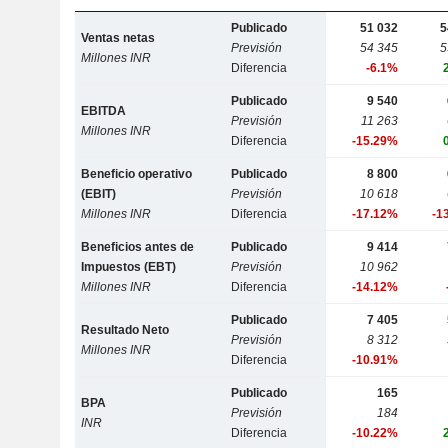
Publicado
51 032
5
Ventas netas
Previsión
54 345
5
Millones INR
Diferencia
-6.1%
Publicado
9 540
EBITDA
Previsión
11 263
Millones INR
Diferencia
-15.29%
Beneficio operativo
Publicado
8 800
(EBIT)
Previsión
10 618
Millones INR
Diferencia
-17.12%
-1
Beneficios antes de
Publicado
9 414
Impuestos (EBT)
Previsión
10 962
Millones INR
Diferencia
-14.12%
Publicado
7 405
Resultado Neto
Previsión
8 312
Millones INR
Diferencia
-10.91%
Publicado
165
BPA
Previsión
184
INR
Diferencia
-10.22%