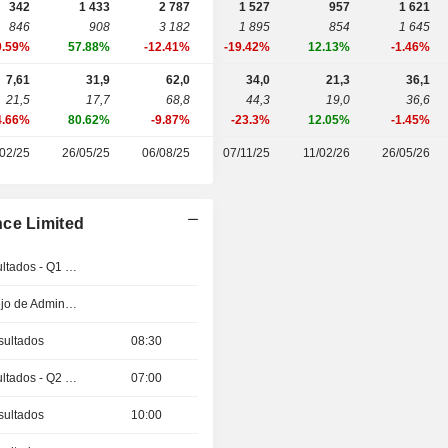
342
1 433
2 787
1 527
957
1 621
846
908
3 182
1 895
854
1 645
9.59%
57.88%
-12.41%
-19.42%
12.13%
-1.46%
7,61
31,9
62,0
34,0
21,3
36,1
21,5
17,7
68,8
44,3
19,0
36,6
4.66%
80.62%
-9.87%
-23.3%
12.05%
-1.45%
/02/25
26/05/25
06/08/25
07/11/25
11/02/26
26/05/26
nce Limited
Publicación de resultados - Q1 2027
Reunión del Consejo de Administración
sultados
08:30
Publicación de resultados - Q2 2026
07:00
sultados
10:00