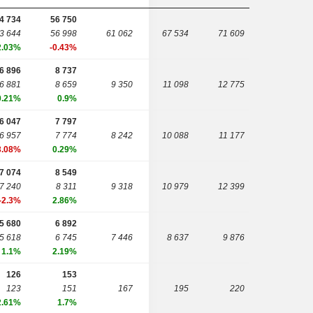
4 734
56 750
3 644
56 998
61 062
67 534
71 609
2.03%
-0.43%
6 896
8 737
6 881
8 659
9 350
11 098
12 775
0.21%
0.9%
6 047
7 797
6 957
7 774
8 242
10 088
11 177
3.08%
0.29%
7 074
8 549
7 240
8 311
9 318
10 979
12 399
-2.3%
2.86%
5 680
6 892
5 618
6 745
7 446
8 637
9 876
1.1%
2.19%
126
153
123
151
167
195
220
2.61%
1.7%