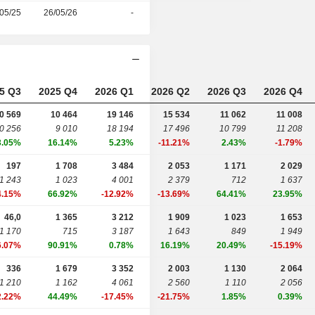
05/25
26/05/26
-
5 Q3
2025 Q4
2026 Q1
2026 Q2
2026 Q3
2026 Q4
0 569
10 464
19 146
15 534
11 062
11 008
0 256
9 010
18 194
17 496
10 799
11 208
3.05%
16.14%
5.23%
-11.21%
2.43%
-1.79%
197
1 708
3 484
2 053
1 171
2 029
1 243
1 023
4 001
2 379
712
1 637
4.15%
66.92%
-12.92%
-13.69%
64.41%
23.95%
46,0
1 365
3 212
1 909
1 023
1 653
1 170
715
3 187
1 643
849
1 949
6.07%
90.91%
0.78%
16.19%
20.49%
-15.19%
336
1 679
3 352
2 003
1 130
2 064
1 210
1 162
4 061
2 560
1 110
2 056
2.22%
44.49%
-17.45%
-21.75%
1.85%
0.39%