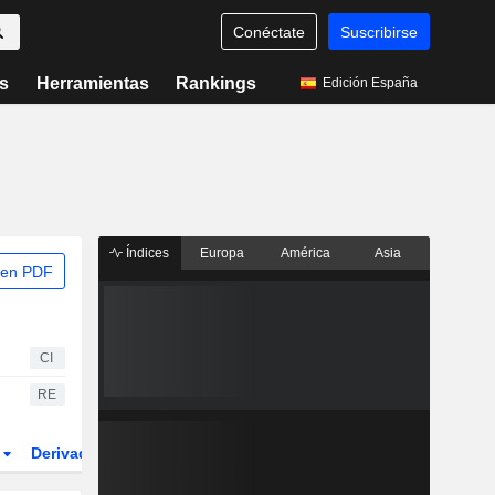
Conéctate
Suscribirse
s
Herramientas
Rankings
Edición España
Índices
Europa
América
Asia
 en PDF
CI
RE
r
Derivados
ETFs