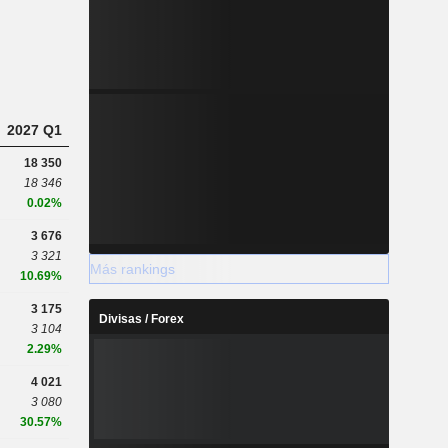
2027 Q1
18 350
18 346
0.02%
3 676
3 321
Más rankings
10.69%
3 175
Divisas / Forex
3 104
2.29%
4 021
3 080
30.57%