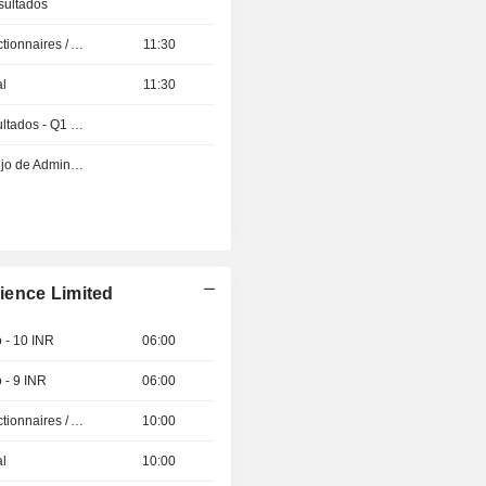
sultados
Présentation aux Actionnaires / Analystes
11:30
al
11:30
Publicación de resultados - Q1 2027
Reunión del Consejo de Administración
ience Limited
 - 10 INR
06:00
 - 9 INR
06:00
Présentation aux Actionnaires / Analystes
10:00
al
10:00