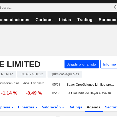
omendaciones
Carteras
Listas
Trading
Screener
 LIMITED
Añadir a una lista
Informe
ERCROP
INE462A01022
Químicos agrícolas
Variación 5 días
Varia. 1 de enero.
05/08
Bayer CropScience Limited presenta sus resultados del primer trimestre finalizado el 30 de junio de 2026
-1,14 %
-8,49 %
05/08
La filial india de Bayer eleva su beneficio trimestral gracias a la reduccion de costes
presa
Finanzas
Valoración
Ratings
Agenda
Secto