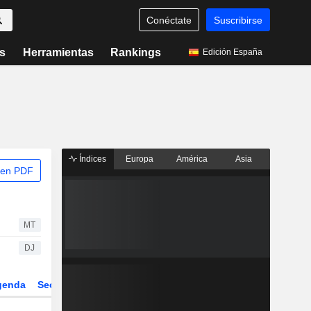
Conéctate
Suscribirse
s
Herramientas
Rankings
Edición España
Índices
Europa
América
Asia
 en PDF
MT
DJ
genda
Sector
Derivados
ETFs