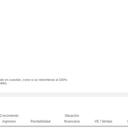
odo en cuestión, como si se reinvirtieran al 100%.
ible).
Crecimiento
Situación
ingresos
Rentabilidad
financiera
VE / Ventas