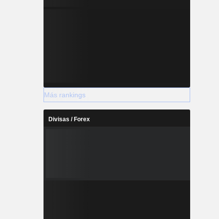
Más rankings
Divisas / Forex