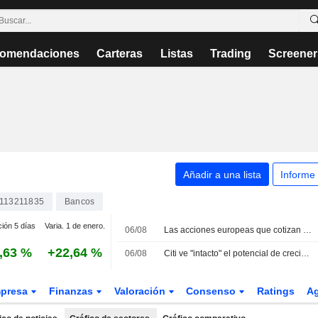
omendaciones
Carteras
Listas
Trading
Screener
Añadir a una lista
Informe
113211835
Bancos
ción 5 días
Varia. 1 de enero.
06/08
Las acciones europeas que cotizan en EE. UU. como ADR registran alzas en la sesión del jueves
,63 %
+22,64 %
06/08
Citi ve "intacto" el potencial de crecimiento de CaixaBank pero aún prefiere a Santander y BBVA
presa
Finanzas
Valoración
Consenso
Ratings
A