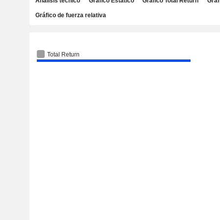
Análisis técnico
Gráfico Estático
Gráfico Total Return
Gráf
Gráfico de fuerza relativa
Total Return