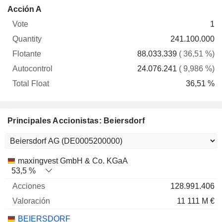
Total
Acción A
Vote
Quantity
Flotante
Autocontrol
Float
1
241.100.000
88.033.339
( 36,51 %)
24.076.241
( 9,986 %)
36,51 %
Principales Accionistas: Beiersdorf
Nombre
Acciones
%
Valoración
maxingvest GmbH & Co. KGaA
53,5 %
128.991.406
11 111 M €
BEIERSDORF