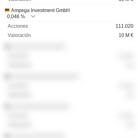
Ampega Investment GmbH
0,046 %
111.020
10 M €
░░░░░░░░░░░░░░░░
░ ░░░
░░
░░░░░░░░░░░░░░░░░░░░
░ ░░░
░░
░░░░░░░░░░░░░░░░░
░ ░░░
░░
░░░░░░░░░░░░░░░░