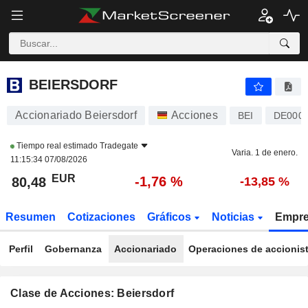
BEIERSDORF
80,48
€
-1,76 %
BEIERSDORF
Accionariado Beiersdorf
Acciones
BEI
DE000
Tiempo real estimado
Tradegate
Varia. 1 de enero.
11:15:34 07/08/2026
EUR
-1,76 %
80,48
-13,85 %
Resumen
Cotizaciones
Gráficos
Noticias
Empr
Perfil
Gobernanza
Accionariado
Operaciones de accionis
Clase de Acciones: Beiersdorf