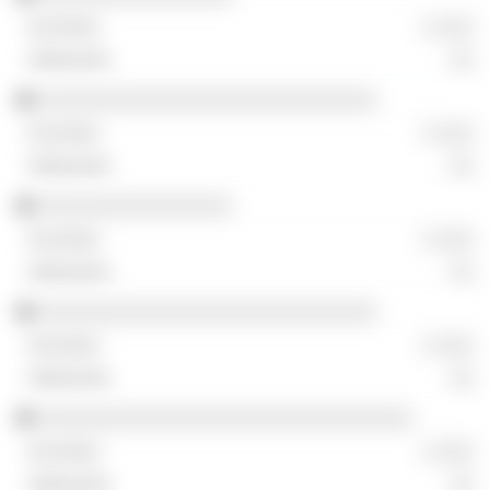
░ ░░░
░░
░░░░░░░░░░░░░░░░░░░░░░░░░░░░
░ ░░░
░░
░░░░░░░░░░░░░░░░
░ ░░░
░░
░░░░░░░░░░░░░░░░░░░░░░░░░░░░
░ ░░░
░░
░░░░░░░░░░░░░░░░░░░░░░░░░░░░░░░
░ ░░░
░░