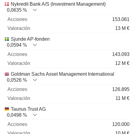
Nykredit Bank A/S (Investment Management)
0,0635 %
153.061
13 M €
Sjunde AP-fonden
0,0594 %
143.093
12 M €
Goldman Sachs Asset Management International
0,0526 %
126.895
11 M €
Taunus Trust AG
0,0498 %
120.000
10 M €