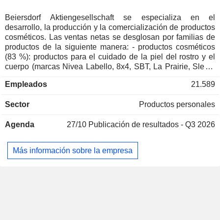
Estados Unidos
0,01 %
Nueva Zelanda
0,01 %
Beiersdorf Aktiengesellschaft se especializa en el
desarrollo, la producción y la comercialización de productos
Malasia
0,01 %
cosméticos. Las ventas netas se desglosan por familias de
Bélgica
0,01 %
productos de la siguiente manera: - productos cosméticos
(83 %): productos para el cuidado de la piel del rostro y el
cuerpo (marcas Nivea Labello, 8x4, SBT, La Prairie, Slek y
Florena), productos para el cuidado del cabello (Nivea),
Empleados
21.589
tiritas y vendajes (principalmente Hansaplast y Elastoplast)
y productos dermatológicos (Eucerin); - productos adhesivos
Sector
Productos personales
(17 %): tiritas, esparadrapo, cinta quirúrgica, cinta adhesiva,
etc. (marca Tesa). Las ventas netas se distribuyen
Agenda
27/10
Publicación de resultados - Q3 2026
geográficamente de la siguiente manera: Europa (44,1 %),
África/Asia/Australia (30,5 %) y América (25,4 %).
Más información sobre la empresa