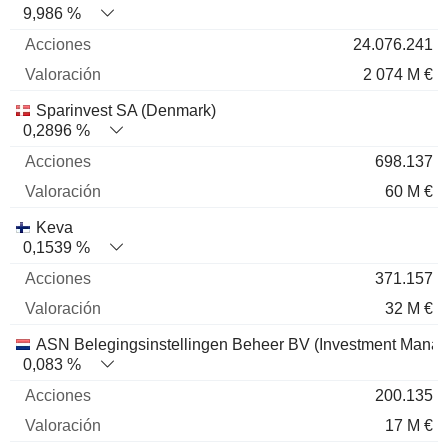
9,986 %
24.076.241
2 074 M €
Sparinvest SA (Denmark)
0,2896 %
698.137
60 M €
Keva
0,1539 %
371.157
32 M €
ASN Belegingsinstellingen Beheer BV (Investment Mana
0,083 %
200.135
17 M €