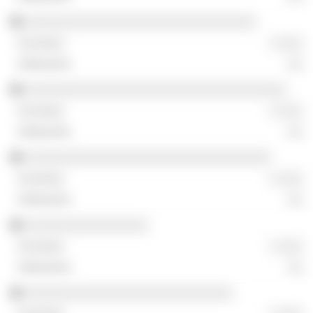
░░░░░░░░░░░░░░░░░░░░░░░░░░░░░░
░ ░░░
░░
░░░░░░░░░░░░░░░░░░░░░░░░░░░░░░░░░░
░ ░░░
░░
░░░░░░░░░░░░░░░░░░░░░░░░░░░░░░░░
░ ░░░
░░
░░░░░░░░░░░░░░░░
░ ░░░
░░
░░░░░░░░░░░░░░░░░░░░░░░░░░░