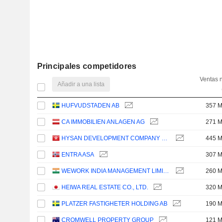
Principales competidores
Ventas 
Añadir a una lista
HUFVUDSTADEN AB
357 
CA IMMOBILIEN ANLAGEN AG
271 
HYSAN DEVELOPMENT COMPANY LIMITED
445 
ENTRA ASA
307 
WEWORK INDIA MANAGEMENT LIMITED
260 
HEIWA REAL ESTATE CO., LTD.
320 
PLATZER FASTIGHETER HOLDING AB
190 
CROMWELL PROPERTY GROUP
121 