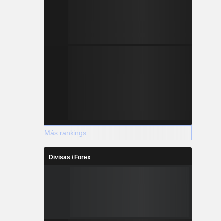
Más rankings
Divisas / Forex