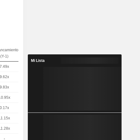
ancamiento
(Y-1)
Mi Lista
7.49x
9.62x
9.83x
10.95x
0.17x
11.15x
11.28x
-