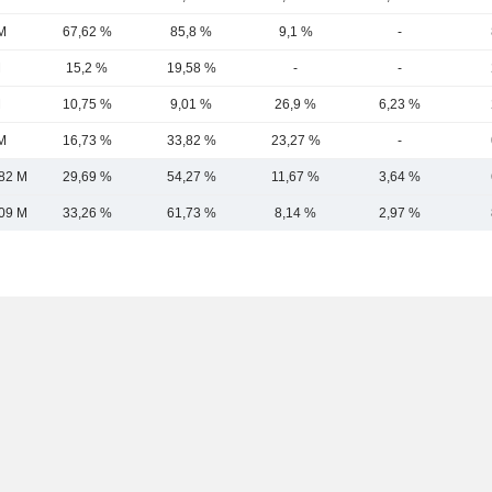
M
67,62 %
85,8 %
9,1 %
-
M
15,2 %
19,58 %
-
-
M
10,75 %
9,01 %
26,9 %
6,23 %
M
16,73 %
33,82 %
23,27 %
-
82 M
29,69 %
54,27 %
11,67 %
3,64 %
09 M
33,26 %
61,73 %
8,14 %
2,97 %