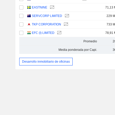
EASTNINE
71,13 
SERVCORP LIMITED
229 
TKP CORPORATION
733 
EFC (I) LIMITED
78,91 
Promedio
2
Media ponderada por Capi.
3
Desarrollo inmobiliario de oficinas