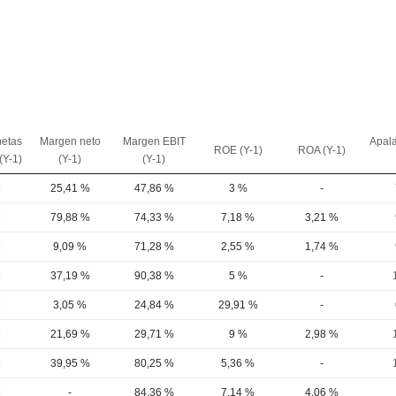
netas
Margen neto
Margen EBIT
Apal
ROE (Y-1)
ROA (Y-1)
(Y-1)
(Y-1)
(Y-1)
M
25,41 %
47,86 %
3 %
-
M
79,88 %
74,33 %
7,18 %
3,21 %
M
9,09 %
71,28 %
2,55 %
1,74 %
M
37,19 %
90,38 %
5 %
-
M
3,05 %
24,84 %
29,91 %
-
M
21,69 %
29,71 %
9 %
2,98 %
M
39,95 %
80,25 %
5,36 %
-
M
-
84,36 %
7,14 %
4,06 %