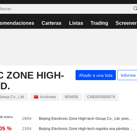
omendaciones
Carteras
Listas
Trading
Screener
C ZONE HIGH-
Añadir a una lista
Informe
D.
roup Co., Ltd.
Acciones
600658
CNE000000974
 de enero.
29/04
Beijing Electronic Zone High-tech Group Co., Ltd. presenta sus resultados financieros del primer trimestre finalizado el 31 de marzo de 2026
,05 %
23/04
Beijing Electronic Zone High-tech registra una pérdida neta de 1.800 millones de yuanes en 2025