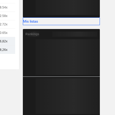
8.54x
2.58x
Mis listas
2.72x
0.65x
Rankings
6,82x
8,26x