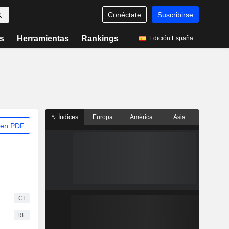
Conéctate
Suscribirse
s
Herramientas
Rankings
Edición España
Índices
Europa
América
Asia
 en PDF
CI
RE