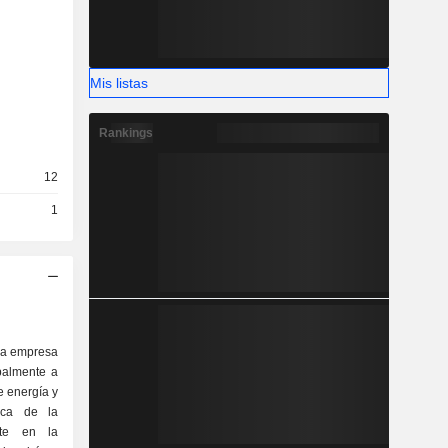
Mis listas
Rankings
12
1
na empresa
palmente a
e energía y
tica de la
nte en la