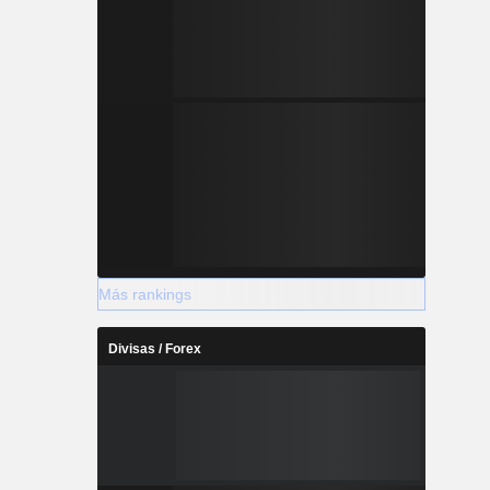
Más rankings
Divisas / Forex