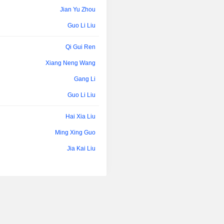
Jian Yu Zhou
Guo Li Liu
Qi Gui Ren
Xiang Neng Wang
Gang Li
Guo Li Liu
Hai Xia Liu
Ming Xing Guo
Jia Kai Liu
Xiang Neng Wang
Ping Zhang
Xiao Wei Song
Gui Suo Xia