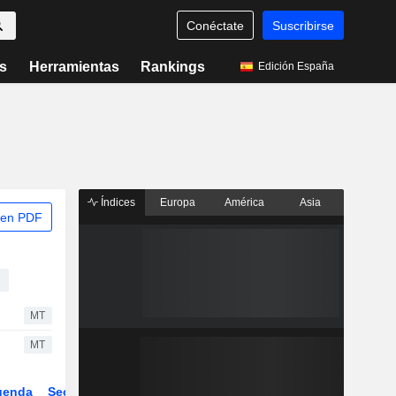
Conéctate
Suscribirse
s
Herramientas
Rankings
Edición España
Índices
Europa
América
Asia
 en PDF
MT
MT
genda
Sector