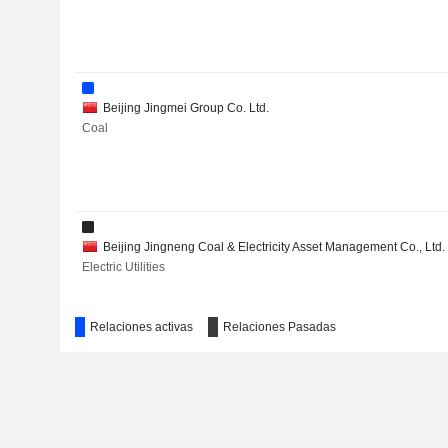
Beijing Jingmei Group Co. Ltd.
Coal
Beijing Jingneng Coal & Electricity Asset Management Co., Ltd.
Electric Utilities
Relaciones activas
Relaciones Pasadas
Jinneng Power Group Co., Ltd.
Financial Conglomerates