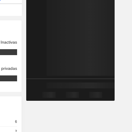
Inactivas
 privadas
6
2