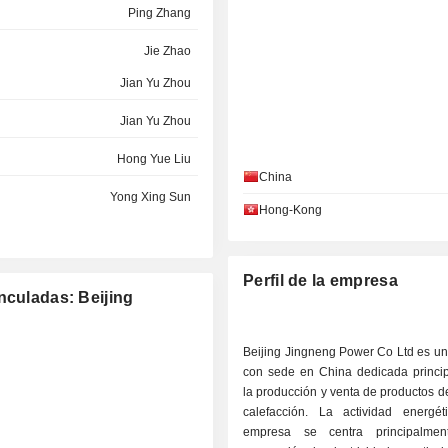
Ping Zhang
Jie Zhao
Jian Yu Zhou
Jian Yu Zhou
Hong Yue Liu
China
Yong Xing Sun
Hong-Kong
Perfil de la empresa
nculadas: Beijing
Beijing Jingneng Power Co Ltd es u
con sede en China dedicada princi
la producción y venta de productos d
calefacción. La actividad energé
empresa se centra principalme