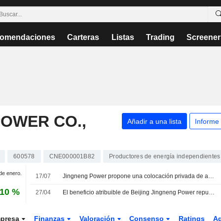
omendaciones
Carteras
Listas
Trading
Screener
POWER CO.,
Añadir a una lista
Informe
600578
CNE000001B82
Productores de energía independientes
 de enero.
17/07
Jingneng Power propone una colocación privada de acciones
,10 %
27/04
El beneficio atribuible de Beijing Jingneng Power repunta ligeramente en el primer trimestre
presa
Finanzas
Valoración
Consenso
Ratings
A