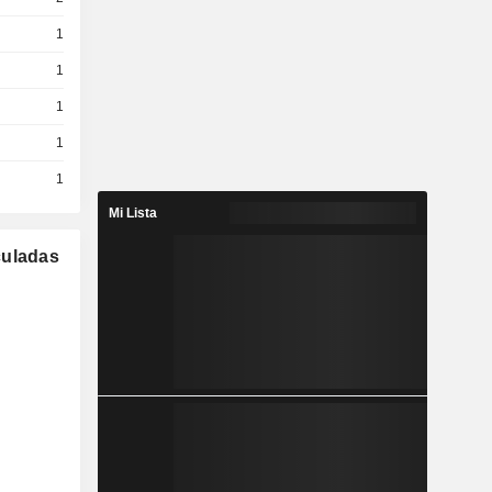
1
1
1
1
1
Mi Lista
culadas