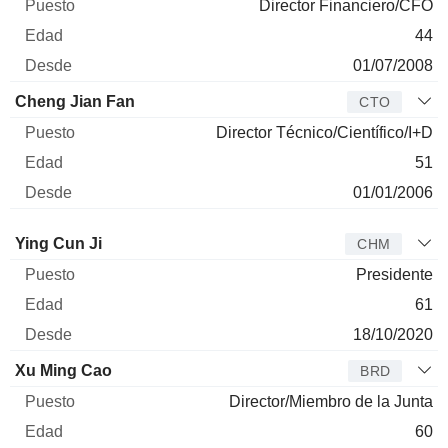
Director Financiero/CFO
44
01/07/2008
Cheng Jian Fan
CTO
Director Técnico/Científico/I+D
51
01/01/2006
Administrador
Puesto
Edad
Desde
Ying Cun Ji
CHM
Presidente
61
18/10/2020
Xu Ming Cao
BRD
Director/Miembro de la Junta
60