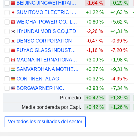
BEIJING JINGWEI HIRAIN TECHNOLOGIES CO., INC.
-1,64 %
+0,29 %
-
SUMITOMO ELECTRIC INDUSTRIES, LTD.
+1,22 %
+4,63 %
+
WEICHAI POWER CO., LTD.
+0,80 %
+5,62 %
+
HYUNDAI MOBIS CO.,LTD
-2,26 %
+4,31 %
+
DENSO CORPORATION
-0,47 %
-0,39 %
FUYAO GLASS INDUSTRY GROUP CO., LTD.
-1,16 %
-7,20 %
MAGNA INTERNATIONAL INC.
+3,09 %
+1,98 %
+
SAMVARDHANA MOTHERSON INTERNATIONAL LIMITED
+0,27 %
+9,31 %
+
CONTINENTAL AG
+0,32 %
-4,95 %
BORGWARNER INC.
+3,98 %
+7,34 %
+
Promedio
+0,42 %
+1,39 %
+
Media ponderada por Capi.
+0,42 %
+1,26 %
+
Ver todos los resultados del sector