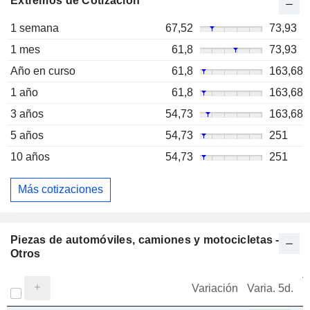
Extremos de Cotización
1 semana
67,52
73,93
1 mes
61,8
73,93
Año en curso
61,8
163,68
1 año
61,8
163,68
3 años
54,73
163,68
5 años
54,73
251
10 años
54,73
251
Más cotizaciones
Piezas de automóviles, camiones y motocicletas -
Otros
V
Variación
Varia. 5d.