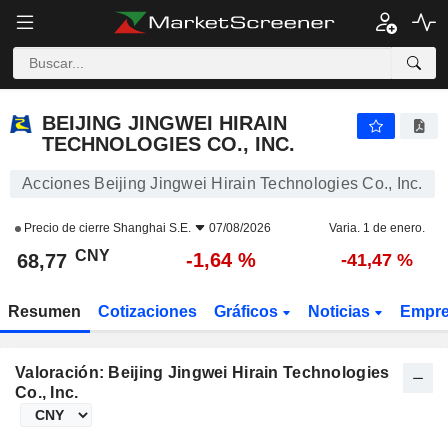
BEIJING JINGWEI HIRAIN TECHNOLOGIES CO., INC.
68,77
¥
-1,64 %
BEIJING JINGWEI HIRAIN
TECHNOLOGIES CO., INC.
Acciones Beijing Jingwei Hirain Technologies Co., Inc.
Precio de cierre
Shanghai S.E.
07/08/2026
Varia. 1 de enero.
CNY
-1,64 %
68,77
-41,47 %
Resumen
Cotizaciones
Gráficos
Noticias
Empr
Valoración: Beijing Jingwei Hirain Technologies
Co., Inc.