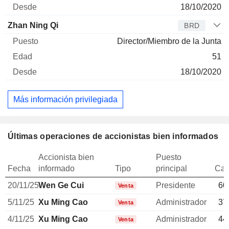
18/10/2020
Zhan Ning Qi
BRD
Director/Miembro de la Junta
51
18/10/2020
Más información privilegiada
Últimas operaciones de accionistas bien informados
Accionista bien
Puesto
Fecha
informado
Tipo
principal
Can
20/11/25
Wen Ge Cui
Presidente
60
Venta
5/11/25
Xu Ming Cao
Administrador
37
Venta
4/11/25
Xu Ming Cao
Administrador
44
Venta