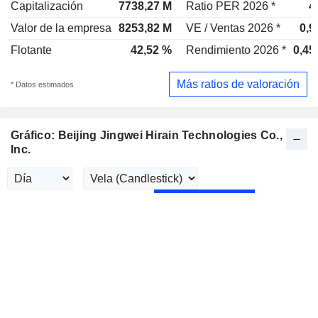
Capitalización
7738,27 M
Ratio PER 2026 *
4
Valor de la empresa
8253,82 M
VE / Ventas 2026 *
0,9
Flotante
42,52 %
Rendimiento 2026 *
0,45
Más ratios de valoración
* Datos estimados
Gráfico: Beijing Jingwei Hirain Technologies Co.,
Inc.