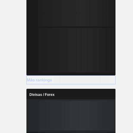
Más rankings
Divisas / Forex