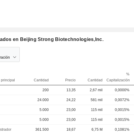
ados en Beijing Strong Biotechnologies,Inc.
ración
%
 principal
Cantidad
Precio
Cantidad
Capitalización
200
13,35
2,67 mil
0,0000%
24.000
24,22
581 mil
0,0072%
5.000
23,00
115 mil
0,0015%
5.000
23,00
115 mil
0,0015%
strador
361.500
18,67
6,75 M
0,1081%