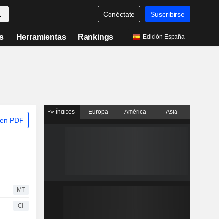
Conéctate
Suscribirse
s
Herramientas
Rankings
Edición España
Índices
Europa
América
Asia
 en PDF
MT
CI