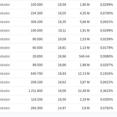
strador
100.000
18,59
1,86 M
0,0299%
strador
234.300
18,55
4,35 M
0,0700%
strador
308.200
18,35
5,66 M
0,0921%
strador
100.000
19,11
1,91 M
0,0299%
strador
80.000
19,09
1,53 M
0,0239%
strador
60.000
18,81
1,13 M
0,0179%
strador
28.800
18,96
546 mil
0,0086%
strador
99.500
18,86
1,88 M
0,0297%
strador
640.700
18,93
12,13 M
0,1916%
strador
208.100
18,62
3,87 M
0,0622%
strador
1.211.800
18,56
22,49 M
0,3623%
strador
118.200
18,50
2,19 M
0,0355%
strador
260.300
14,97
3,9 M
0,0782%