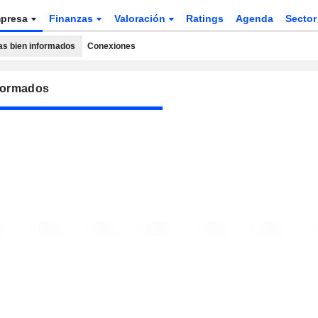
presa
Finanzas
Valoración
Ratings
Agenda
Secto
as bien informados
Conexiones
nformados