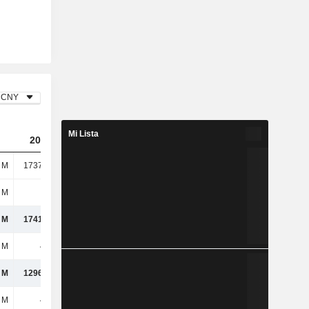
CNY
Mi Lista
2023
2024
2025
 M
1737,23 M
1647,65 M
1342,54 M
 M
4,4 M
11,28 M
12,96 M
 M
1741,63 M
1658,93 M
1355,51 M
 M
445 M
362 M
284 M
 M
1296,62 M
1297,05 M
1071,01 M
 M
491 M
458 M
409 M