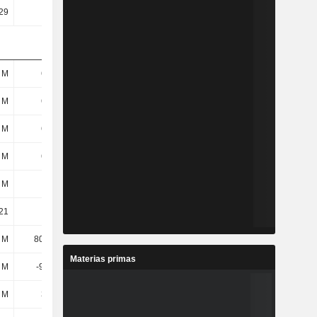
29
12,35
23,32
282,89
 M
673 M
701 M
504 M
 M
627 M
640 M
444 M
 M
619 M
632 M
436 M
 M
673 M
701 M
504 M
 M
-
1658,93 M
1355,51 M
21
12,04
14,42
19,35
 M
80,95 M
93,36 M
55,39 M
Materias primas
9 M
-9,46 M
-3,83 M
-9,67 M
 M
364 M
381 M
254 M