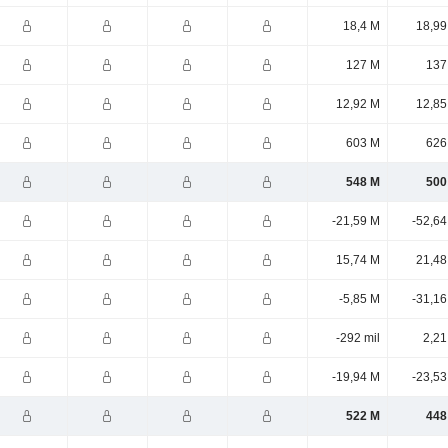
18,4 M
18,99
127 M
137
12,92 M
12,85
603 M
626
548 M
500
-21,59 M
-52,64
15,74 M
21,48
-5,85 M
-31,16
-292 mil
2,21
-19,94 M
-23,53
522 M
448