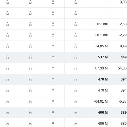
-
-3,0
-
163 mil
-2,6
-105 mil
-2,2
14,85 M
9,49
537 M
449
67,33 M
54,86
470 M
394
470 M
394
-64,01 M
-5,3
406 M
389
406 M
389