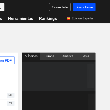
Conéctate
Suscribirse
s
Herramientas
Rankings
Edición España
Índices
Europa
América
Asia
 en PDF
MT
CI