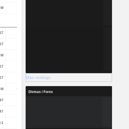
 M
524 M
533 M
190 M
67
0,9
0,92
0,32
67
0,9
0,92
0,32
 M
583 M
579 M
593 M
67
0,88
0,9
0,32
Más rankings
67
0,88
0,9
0,32
 M
647 M
592 M
593 M
Divisas / Forex
47
0,62
0,66
0,43
47
0,56
0,64
0,43
0,1
0,2
0,4
0,7