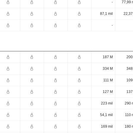
-
77,99 
87,1 mil
22,37
-
187 M
200
334 M
348
111 M
109
127 M
137
223 mil
290 
54,1 mil
110 
169 mil
180 