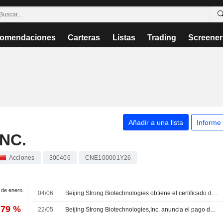
omendaciones
Carteras
Listas
Trading
Screener
Añadir a una lista
Informe
NC.
Acciones
300406
CNE100001Y26
1 de enero.
04/06
Beijing Strong Biotechnologies obtiene el certificado de registro para su kit de inmunoensayo por quimioluminiscencia
,79 %
22/05
Beijing Strong Biotechnologies,Inc. anuncia el pago de dividendos en efectivo para sus acciones de clase A correspondiente a 2025, pagadero el 29 de mayo de 2026