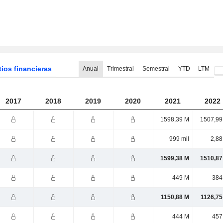
tios financieras
Anual
Trimestral
Semestral
YTD
LTM
2017
2018
2019
2020
2021
2022
1598,39 M
1507,99
999 mil
2,88
1599,38 M
1510,87
449 M
384
1150,88 M
1126,75
444 M
457