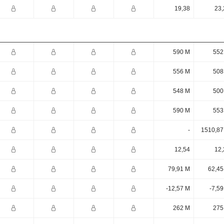
19,38
23,
590 M
552
556 M
508
548 M
500
590 M
553
-
1510,87
12,54
12,
79,91 M
62,45
-12,57 M
-7,5
262 M
275