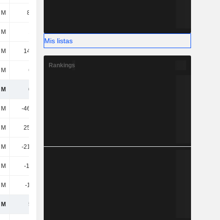
 M
8,24 M
3,39 M
26,35 M
 M
163 M
189 M
182 M
Mis listas
 M
14,97 M
15,45 M
17,88 M
Rankings
 M
677 M
665 M
635 M
 M
619 M
632 M
436 M
 M
-46,99 M
-47,61 M
-49,44 M
 M
25,95 M
19,82 M
22,57 M
 M
-21,04 M
-27,78 M
-26,87 M
 M
-117 mil
-105 mil
-1,45 M
 M
-18,7 M
2,39 M
-460 mil
 M
580 M
607 M
407 M