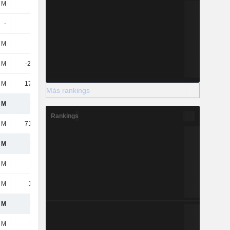
3 M
-
-
-175 M
-
-
-
-
8 M
-3,5 M
-2,11 M
-2,87 M
9 M
-211 mil
-1,38 M
-2,24 M
 M
17,64 M
17,66 M
8,76 M
Más rankings
 M
594 M
621 M
236 M
Rankings
 M
71,48 M
89,53 M
45,71 M
 M
522 M
531 M
191 M
 M
522 M
531 M
191 M
7 M
1,67 M
1,47 M
-663 mil
 M
524 M
533 M
190 M
 M
524 M
533 M
190 M