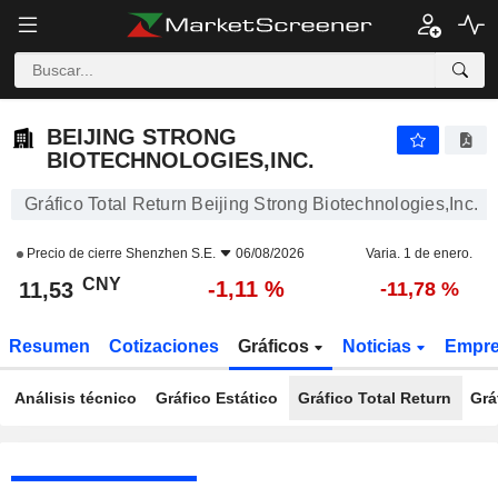
BEIJING STRONG BIOTECHNOLOGIES,INC.
11,53
¥
-1,11 %
BEIJING STRONG
BIOTECHNOLOGIES,INC.
Gráfico Total Return Beijing Strong Biotechnologies,Inc.
Precio de cierre
Shenzhen S.E.
06/08/2026
Varia. 1 de enero.
CNY
-1,11 %
11,53
-11,78 %
Resumen
Cotizaciones
Gráficos
Noticias
Empr
Análisis técnico
Gráfico Estático
Gráfico Total Return
Grá