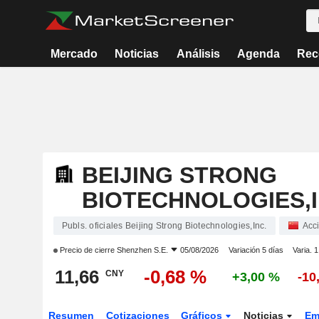
Mercado
Noticias
Análisis
Agenda
Rec
BEIJING STRONG
BIOTECHNOLOGIES,I
Publs. oficiales Beijing Strong Biotechnologies,Inc.
Acc
Precio de cierre
Shenzhen S.E.
05/08/2026
Variación 5 días
Varia. 
11,66
-0,68 %
CNY
+3,00 %
-10
Resumen
Cotizaciones
Gráficos
Noticias
Em