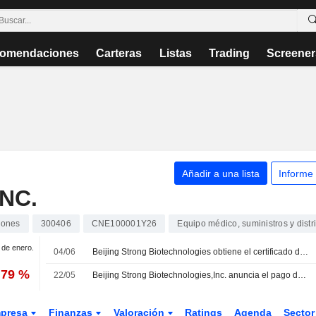
omendaciones
Carteras
Listas
Trading
Screener
Añadir a una lista
Informe
NC.
iones
300406
CNE100001Y26
Equipo médico, suministros y distr
1 de enero.
04/06
Beijing Strong Biotechnologies obtiene el certificado de registro para su kit de inmunoensayo por quimioluminiscencia
,79 %
22/05
Beijing Strong Biotechnologies,Inc. anuncia el pago de dividendos en efectivo para sus acciones de clase A correspondiente a 2025, pagadero el 29 de mayo de 2026
presa
Finanzas
Valoración
Ratings
Agenda
Secto