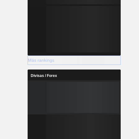
Más rankings
Divisas / Forex