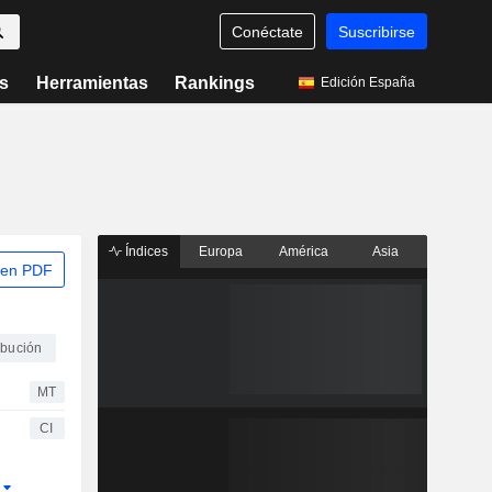
Conéctate
Suscribirse
s
Herramientas
Rankings
Edición España
Índices
Europa
América
Asia
 en PDF
ibución
MT
CI
r