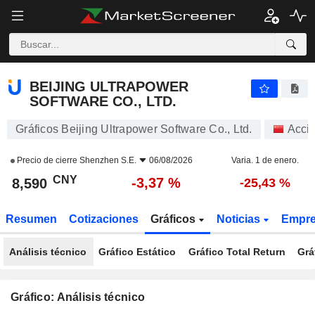
BEIJING ULTRAPOWER SOFTWARE CO., LTD.
8,590
¥
-3,37 %
BEIJING ULTRAPOWER
SOFTWARE CO., LTD.
Gráficos Beijing Ultrapower Software Co., Ltd.
Acci
Precio de cierre
Shenzhen S.E.
06/08/2026
Varia. 1 de enero.
CNY
-3,37 %
8,590
-25,43 %
Resumen
Cotizaciones
Gráficos
Noticias
Empr
Análisis técnico
Gráfico Estático
Gráfico Total Return
Grá
Gráfico: Análisis técnico