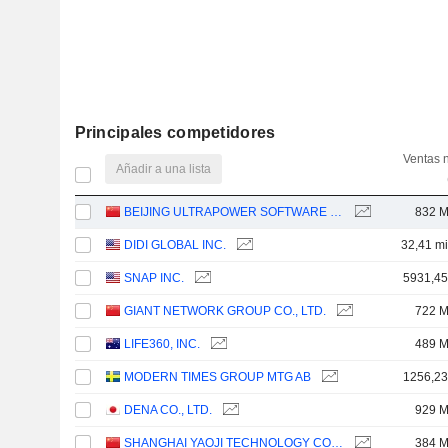
Principales competidores
Ventas 
Añadir a una lista
BEIJING ULTRAPOWER SOFTWARE CO., LTD.
832 
DIDI GLOBAL INC.
32,41 mi
SNAP INC.
5931,4
GIANT NETWORK GROUP CO., LTD.
722 
LIFE360, INC.
489 
MODERN TIMES GROUP MTG AB
1256,2
DENA CO., LTD.
929 
SHANGHAI YAOJI TECHNOLOGY CO., LTD.
384 