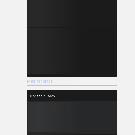
Más rankings
Divisas / Forex