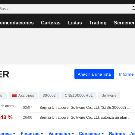
omendaciones
Carteras
Listas
Trading
Screener
ER
Añadir a una lista
Informe
.
d.
Acciones
300002
CNE100000H51
Software
1 de enero.
02/07
Beijing Ultrapower Software Co., Ltd. (SZSE:300002) anuncia una recompra de acciones por valor de 600 millones CNY
,43 %
26/06
Beijing Ultrapower Software Co., Ltd. autoriza un plan de recompra de acciones
presa
Finanzas
Valoración
Consenso
Ratings
A