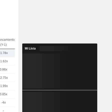
ancamiento
(Y-1)
Mi Lista
-1.78x
-1.62x
0.86x
-2.75x
-1.99x
0.85x
-4x
-