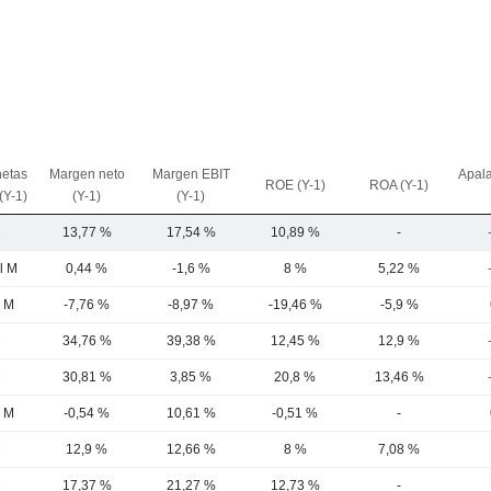
netas
Margen neto
Margen EBIT
Apal
ROE (Y-1)
ROA (Y-1)
(Y-1)
(Y-1)
(Y-1)
M
13,77 %
17,54 %
10,89 %
-
l M
0,44 %
-1,6 %
8 %
5,22 %
5 M
-7,76 %
-8,97 %
-19,46 %
-5,9 %
M
34,76 %
39,38 %
12,45 %
12,9 %
M
30,81 %
3,85 %
20,8 %
13,46 %
3 M
-0,54 %
10,61 %
-0,51 %
-
M
12,9 %
12,66 %
8 %
7,08 %
M
17,37 %
21,27 %
12,73 %
-