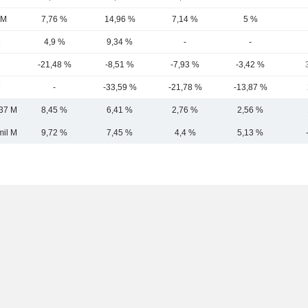
 M
7,76 %
14,96 %
7,14 %
5 %
M
4,9 %
9,34 %
-
-
M
-21,48 %
-8,51 %
-7,93 %
-3,42 %
M
-
-33,59 %
-21,78 %
-13,87 %
37 M
8,45 %
6,41 %
2,76 %
2,56 %
mil M
9,72 %
7,45 %
4,4 %
5,13 %