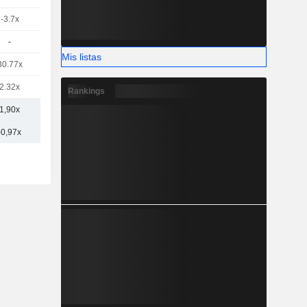
-3.7x
-
Mis listas
30.77x
2.32x
Rankings
1,90x
-0,97x