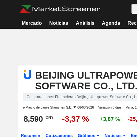
Mercado
Noticias
Análisis
Agenda
Rec
BEIJING ULTRAPOW
SOFTWARE CO., LTD
Comparaciones Financieras Beijing Ultrapower Software Co., Lt
Precio de cierre
Shenzhen S.E.
06/08/2026
Variación 5 días
Varia. 
8,590
-3,37 %
CNY
+3,87 %
-25
Resumen
Cotizaciones
Gráficos
Noticias
Em