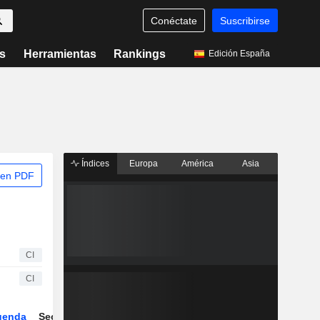
Conéctate
Suscribirse
s
Herramientas
Rankings
Edición España
Índices
Europa
América
Asia
 en PDF
CI
CI
genda
Sector
ETFs