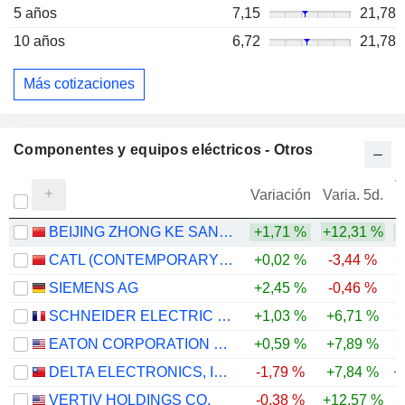
5 años
7,15
21,78
10 años
6,72
21,78
Más cotizaciones
Componentes y equipos eléctricos - Otros
V
Variación
Varia. 5d.
BEIJING ZHONG KE SAN HUAN HIGH-TECH CO., LTD.
+1,71 %
+12,31 %
CATL (CONTEMPORARY AMPEREX TECHNOLOGY)
+0,02 %
-3,44 %
+
SIEMENS AG
+2,45 %
-0,46 %
+
SCHNEIDER ELECTRIC SE
+1,03 %
+6,71 %
+
EATON CORPORATION PLC
+0,59 %
+7,89 %
+
DELTA ELECTRONICS, INC.
-1,79 %
+7,84 %
+
VERTIV HOLDINGS CO.
-0,38 %
+12,57 %
+