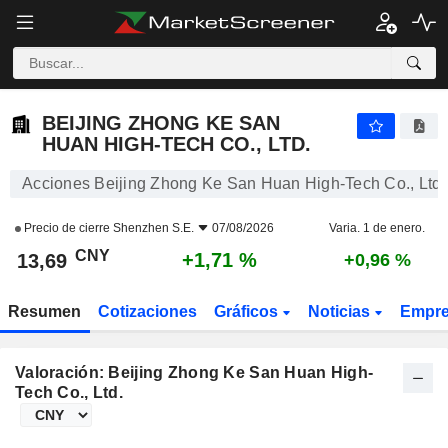
BEIJING ZHONG KE SAN HUAN HIGH-TECH CO., LTD.
13,69
¥
+1,71 %
BEIJING ZHONG KE SAN
HUAN HIGH-TECH CO., LTD.
Acciones Beijing Zhong Ke San Huan High-Tech Co., Ltd.
Precio de cierre
Shenzhen S.E.
07/08/2026
Varia. 1 de enero.
CNY
+1,71 %
13,69
+0,96 %
Resumen
Cotizaciones
Gráficos
Noticias
Empr
Valoración: Beijing Zhong Ke San Huan High-
Tech Co., Ltd.