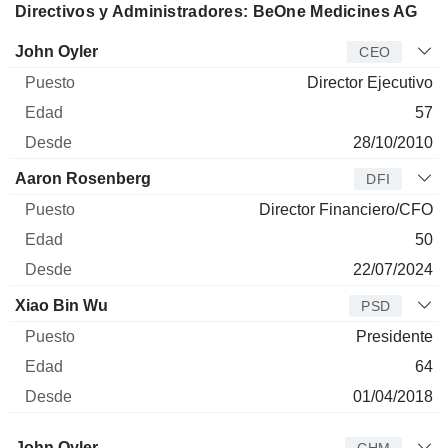
Directivos y Administradores: BeOne Medicines AG
Director
Puesto
Edad
Desde
John Oyler
CEO
Director Ejecutivo
57
28/10/2010
Aaron Rosenberg
DFI
Director Financiero/CFO
50
22/07/2024
Xiao Bin Wu
PSD
Presidente
64
01/04/2018
Administrador
Puesto
Edad
Desde
John Oyler