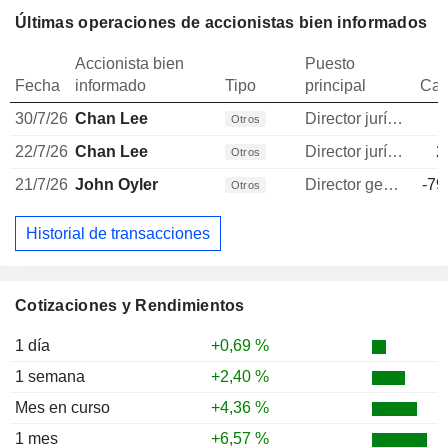
Últimas operaciones de accionistas bien informados
Accionista bien
Puesto
Fecha
informado
Tipo
principal
Can
30/7/26
Chan Lee
Director jurídico
Otros
22/7/26
Chan Lee
Director jurídico
2
Otros
21/7/26
John Oyler
Director general
-79
Otros
Historial de transacciones
Cotizaciones y Rendimientos
1 día
+0,69 %
1 semana
+2,40 %
Mes en curso
+4,36 %
1 mes
+6,57 %