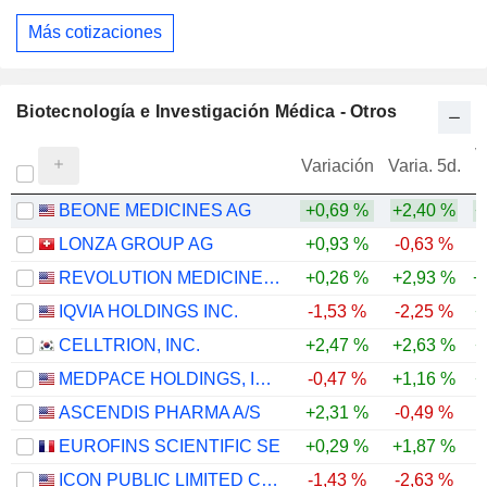
Más cotizaciones
Biotecnología e Investigación Médica - Otros
V
Variación
Varia. 5d.
BEONE MEDICINES AG
+0,69 %
+2,40 %
+
LONZA GROUP AG
+0,93 %
-0,63 %
REVOLUTION MEDICINES, INC.
+0,26 %
+2,93 %
+
IQVIA HOLDINGS INC.
-1,53 %
-2,25 %
+
CELLTRION, INC.
+2,47 %
+2,63 %
+
MEDPACE HOLDINGS, INC.
-0,47 %
+1,16 %
+
ASCENDIS PHARMA A/S
+2,31 %
-0,49 %
EUROFINS SCIENTIFIC SE
+0,29 %
+1,87 %
ICON PUBLIC LIMITED COMPANY
-1,43 %
-2,63 %