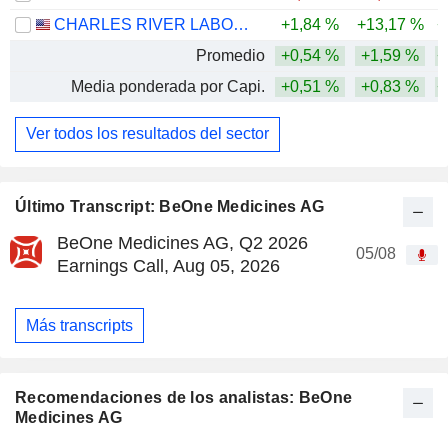
CHARLES RIVER LABORATORIES INTERNATIONAL, INC.
+1,84 %
+13,17 %
+
Promedio
+0,54 %
+1,59 %
+
Media ponderada por Capi.
+0,51 %
+0,83 %
+
Ver todos los resultados del sector
Último Transcript: BeOne Medicines AG
BeOne Medicines AG, Q2 2026
05/08
Earnings Call, Aug 05, 2026
Más transcripts
Recomendaciones de los analistas: BeOne
Medicines AG