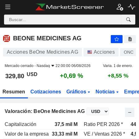
BEONE MEDICINES AG
329,80
$
+0,69 %
BEONE MEDICINES AG
Acciones BeOne Medicines AG
Acciones
ONC
Mercado cerrado -
Nasdaq
22:00:00 06/08/2026
Varia. 1 de enero.
USD
+0,69 %
329,80
+8,55 %
Resumen
Cotizaciones
Gráficos
Noticias
Empr
Valoración: BeOne Medicines AG
Capitalización
37,5 mil M
Ratio PER 2026 *
44,
Valor de la empresa
33,33 mil M
VE / Ventas 2026 *
4,9