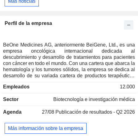
Más noticias
Perfil de la empresa
BeOne Medicines AG, anteriormente BeiGene, Ltd., es una
empresa oncológica internacional dedicada al
descubrimiento y desarrollo de tratamientos para pacientes
con cáncer en todo el mundo. Con una cartera que abarca la
hematología y los tumores sólidos, la empresa se dedica al
desarrollo de su variada cartera de productos terapéuticos
novedosos. Entre sus productos se incluyen Brukinsa,
Empleados
12.000
Tevimbra y Pamiparib. Brukinsa es un inhibidor de molécula
pequeña de la tirosina quinasa de Bruton (BTK) que se
Sector
Biotecnología e investigación médica
administra por vía oral. Tevimbra es un anticuerpo
monoclonal humanizado de inmunoglobulina G4 (IgG4)
Agenda
27/08
Publicación de resultados - Q2 2026
contra la proteína 1 de muerte celular programada (PD-1),
con alta afinidad y especificidad de unión frente a PD-1.
Está diseñado para minimizar la unión a los receptores Fc-
Más información sobre la empresa
gamma (Fcy) de los macrófagos, lo que ayuda a las células
inmunitarias del organismo a detectar y combatir los