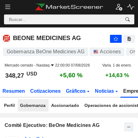
BEONE MEDICINES AG
348,27
$
+5,60 %
BEONE MEDICINES AG
Gobernanza BeOne Medicines AG
Acciones
ON
Mercado cerrado -
Nasdaq
22:00:00 07/08/2026
Varia. 1 de enero.
USD
+5,60 %
348,27
+14,63 %
Resumen
Cotizaciones
Gráficos
Noticias
Empr
Perfil
Gobernanza
Accionariado
Operaciones de accionis
Comité Ejecutivo: BeOne Medicines AG
Funciones