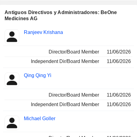
tumores. La cartera de productos en desarrollo de la
empresa incluye Sonrotoclax, Tarlatamab, Zanidatamab,
Antiguos Directivos y Administradores: BeOne
Blinatumomab, BGB-26808, BGB-R046, BG-68501, BG-
Medicines AG
C9074, BGB-43395, Xaluritamig y otros.
Funciones
Ranjeev Krishana
Insider
ocupadas
Director/Board Member
11/06/2026
Independent Dir/Board Member
11/06/2026
Qing Qing Yi
Director/Board Member
11/06/2026
Independent Dir/Board Member
11/06/2026
Michael Goller