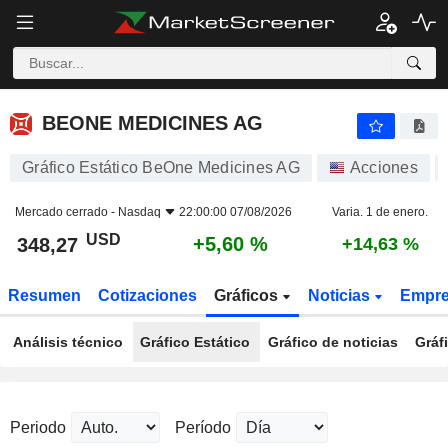
BEONE MEDICINES AG
348,27
$
+5,60 %
BEONE MEDICINES AG
Gráfico Estático BeOne Medicines AG
Acciones
Mercado cerrado -
Nasdaq
22:00:00 07/08/2026
Varia. 1 de enero.
USD
+5,60 %
348,27
+14,63 %
Resumen
Cotizaciones
Gráficos
Noticias
Empr
Análisis técnico
Gráfico Estático
Gráfico de noticias
Gráf
Periodo
Período