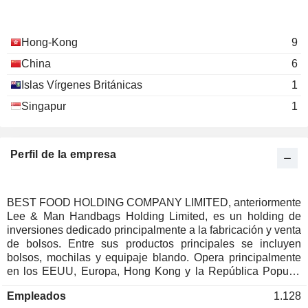
Hong-Kong
9
China
6
Islas Vírgenes Británicas
1
Singapur
1
Perfil de la empresa
BEST FOOD HOLDING COMPANY LIMITED, anteriormente
Lee & Man Handbags Holding Limited, es un holding de
inversiones dedicado principalmente a la fabricación y venta
de bolsos. Entre sus productos principales se incluyen
bolsos, mochilas y equipaje blando. Opera principalmente
en los EEUU, Europa, Hong Kong y la República Popular
China (RPC). La empresa también se dedica al negocio
Empleados
1.128
inmobiliario en Tailandia y a la prestación de servicios de