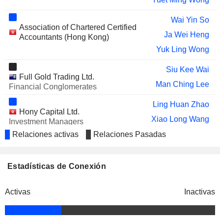
Wai Yin So
Association of Chartered Certified
Ja Wei Heng
Accountants (Hong Kong)
Yuk Ling Wong
Siu Kee Wai
Full Gold Trading Ltd.
Man Ching Lee
Financial Conglomerates
Ling Huan Zhao
Hony Capital Ltd.
Xiao Long Wang
Investment Managers
Yuan Zheng Wang
Relaciones activas
Relaciones Pasadas
Xiao Long Wang
Beijing Hehegu Catering Service
Estadísticas de Conexión
Yuan Zheng Wang
Co., Ltd.
Restaurants
Shen Jing
Activas
Inactivas