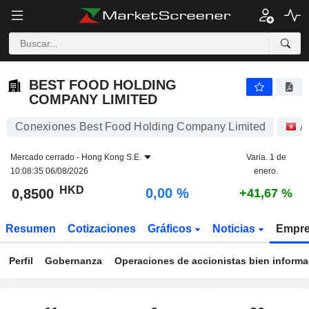
BEST FOOD HOLDING COMPANY LIMITED
0,8500
$
0,00 %
BEST FOOD HOLDING
COMPANY LIMITED
Conexiones Best Food Holding Company Limited
A
Mercado cerrado -
Hong Kong S.E.
Varia. 1 de
10:08:35 06/08/2026
enero.
HKD
0,00 %
0,8500
+41,67 %
Resumen
Cotizaciones
Gráficos
Noticias
Empr
Perfil
Gobernanza
Operaciones de accionistas bien inform