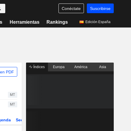
Conéctate
Suscribirse
s
Herramientas
Rankings
Edición España
Índices
Europa
América
Asia
 en PDF
MT
MT
genda
Sector
Derivados