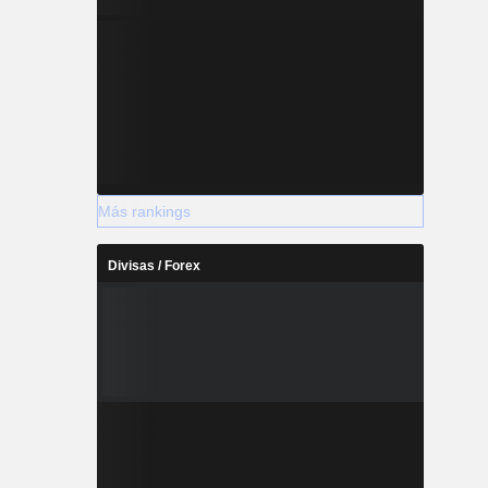
Más rankings
Divisas / Forex