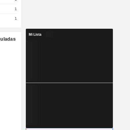
1
1
Mi Lista
culadas