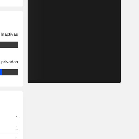
Inactivas
 privadas
1
1
1