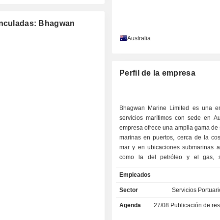
vinculadas: Bhagwan
Australia
Perfil de la empresa
Bhagwan Marine Limited es una e
servicios marítimos con sede en Aus
empresa ofrece una amplia gama de 
marinas en puertos, cerca de la cos
mar y en ubicaciones submarinas a 
como la del petróleo y el gas, 
portuaria, construcción civil,
Empleados
renovables y defensa. Sus servicios 
incluyen apoyo de buceo, ap
Sector
Servicios Portuar
operaciones de cambio de tri
Agenda
27/08
Publicación de resultados 
despliegue de equipos metoceánicos
geofísicos, estudios geotécnicos, s