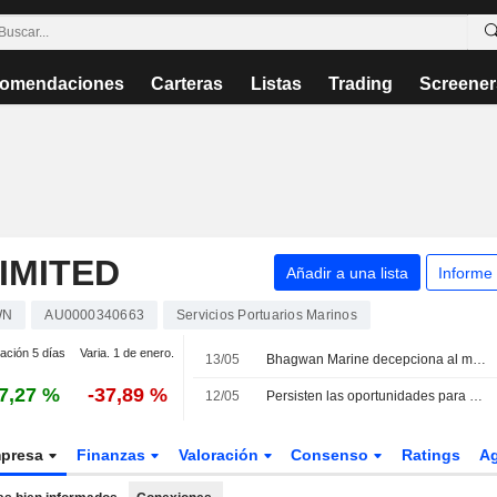
omendaciones
Carteras
Listas
Trading
Screener
IMITED
Añadir a una lista
Informe
WN
AU0000340663
Servicios Portuarios Marinos
iación 5 días
Varia. 1 de enero.
13/05
Bhagwan Marine decepciona al mercado con resultados operativos inferiores a lo previsto, según Euroz Hartleys
7,27 %
-37,89 %
12/05
Persisten las oportunidades para Bhagwan Marine en todas sus líneas de negocio, según Euroz Hartleys
presa
Finanzas
Valoración
Consenso
Ratings
A