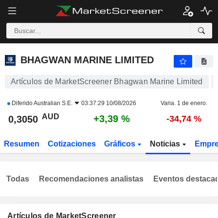
BHAGWAN MARINE LIMITED
0,3050
$
+3,39 %
BHAGWAN MARINE LIMITED
Artículos de MarketScreener Bhagwan Marine Limited
Diferido
Australian S.E.
03:37:29 10/08/2026
Varia. 1 de enero.
AUD
+3,39 %
0,3050
-34,74 %
Resumen
Cotizaciones
Gráficos
Noticias
Empr
Todas
Recomendaciones analistas
Eventos destaca
Artículos de MarketScreener