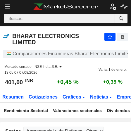
BHARAT ELECTRONICS LIMITED
401,00
₹
+0,45 %
BHARAT ELECTRONICS
LIMITED
Comparaciones Financieras Bharat Electronics Limited
Mercado cerrado -
NSE India S.E.
Varia. 1 de enero.
13:05:07 07/08/2026
INR
+0,45 %
401,00
+0,35 %
Resumen
Cotizaciones
Gráficos
Noticias
Empr
Rendimiento Sectorial
Valoraciones sectoriales
Dividendos 