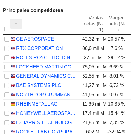
Principales competidores
Ventas
Margen
netas (N-
neto (N-
E
1)
1)
GE AEROSPACE
42,32 mil M
20,57 %
RTX CORPORATION
88,6 mil M
7,6 %
ROLLS-ROYCE HOLDINGS PLC
27 mil M
29,12 %
LOCKHEED MARTIN CORPORATION
75,05 mil M
6,69 %
GENERAL DYNAMICS CORPORATION
52,55 mil M
8,01 %
BAE SYSTEMS PLC
41,27 mil M
6,72 %
NORTHROP GRUMMAN CORPORATION
41,95 mil M
9,97 %
RHEINMETALL AG
11,66 mil M
10,35 %
HONEYWELL AEROSPACE INC.
17,4 mil M
15,44 %
L3HARRIS TECHNOLOGIES, INC.
21,86 mil M
7,35 %
ROCKET LAB CORPORATION
602 M
-32,94 %
-