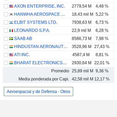
AXON ENTERPRISE, INC.
2779,54 M
4,48 %
HANWHA AEROSPACE CO., LTD.
18,43 mil M
5,22 %
ELBIT SYSTEMS LTD.
7938,63 M
6,73 %
LEONARDO S.P.A.
22,9 mil M
6,28 %
SAAB AB
8586,73 M
7,98 %
HINDUSTAN AERONAUTICS LIMITED
3528,96 M
27,43 %
ATI INC.
4587,4 M
8,81 %
BHARAT ELECTRONICS LIMITED
2930,64 M
22,01 %
Promedio
25,89 mil M
9,36 %
Media ponderada por Capi.
42,58 mil M
12,17 %
Aeroespacial y de Defensa - Otros