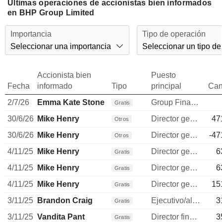
Últimas operaciones de accionistas bien informados
en BHP Group Limited
Importancia
Tipo de operación
Seleccionar una importancia
Seleccionar un tipo de
Accionista bien
Puesto
Fecha
informado
Tipo
principal
Can
2/7/26
Emma Kate Stone
Group Financial Controller
Gratis
30/6/26
Mike Henry
Director general
47
Otros
30/6/26
Mike Henry
Director general
-47
Otros
4/11/25
Mike Henry
Director general
6
Gratis
4/11/25
Mike Henry
Director general
6
Gratis
4/11/25
Mike Henry
Director general
15
Gratis
3/11/25
Brandon Craig
Ejecutivo/alto directivo
3
Gratis
3/11/25
Vandita Pant
Director financiero
3
Gratis