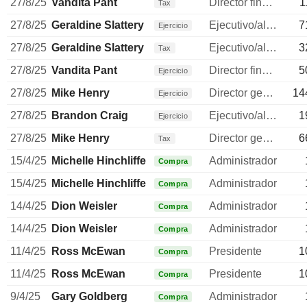
27/8/25
Vandita Pant
Director financiero
1
Tax
27/8/25
Geraldine Slattery
Ejecutivo/alto directivo
7
Ejercicio
27/8/25
Geraldine Slattery
Ejecutivo/alto directivo
3
Tax
27/8/25
Vandita Pant
Director financiero
5
Ejercicio
27/8/25
Mike Henry
Director general
14
Ejercicio
27/8/25
Brandon Craig
Ejecutivo/alto directivo
1
Ejercicio
27/8/25
Mike Henry
Director general
6
Tax
15/4/25
Michelle Hinchliffe
Administrador
Compra
15/4/25
Michelle Hinchliffe
Administrador
Compra
14/4/25
Dion Weisler
Administrador
Compra
14/4/25
Dion Weisler
Administrador
Compra
11/4/25
Ross McEwan
Presidente
1
Compra
11/4/25
Ross McEwan
Presidente
1
Compra
9/4/25
Gary Goldberg
Administrador
Compra