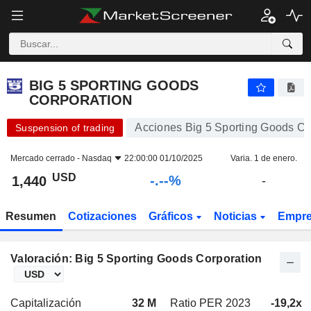
-.-
BIG 5 SPORTING GOODS CORPORATION
1,440
$
-
%
BIG 5 SPORTING GOODS
CORPORATION
Acciones Big 5 Sporting Goods Co
Suspension of trading
Mercado cerrado -
Nasdaq
22:00:00 01/10/2025
Varia. 1 de enero.
USD
-.--%
1,440
-
Resumen
Cotizaciones
Gráficos
Noticias
Empr
Valoración: Big 5 Sporting Goods Corporation
Capitalización
32 M
Ratio PER 2023
-19,2x