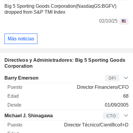
Big 5 Sporting Goods Corporation(NasdaqGS:BGFV)
dropped from S&P TMI Index
02/10/25
Más noticias
Directivos y Administradores: Big 5 Sporting Goods
Corporation
Director
Puesto
Edad
Desde
Barry Emerson
DFI
Director Financiero/CFO
68
01/09/2005
Michael J. Shinagawa
CTO
Director Técnico/Científico/I+D