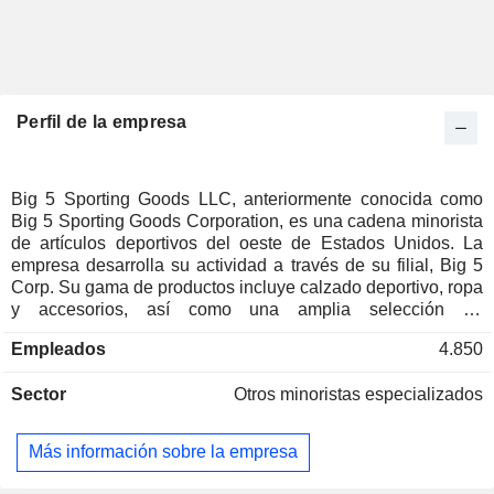
Perfil de la empresa
Big 5 Sporting Goods LLC, anteriormente conocida como
Big 5 Sporting Goods Corporation, es una cadena minorista
de artículos deportivos del oeste de Estados Unidos. La
empresa desarrolla su actividad a través de su filial, Big 5
Corp. Su gama de productos incluye calzado deportivo, ropa
y accesorios, así como una amplia selección de
equipamiento deportivo y para actividades al aire libre
Empleados
4.850
destinado a deportes de equipo, fitness, acampada, caza,
pesca, ocio en el hogar, tenis, golf y actividades recreativas
Sector
Otros minoristas especializados
de invierno y verano. La empresa gestiona más de 410
tiendas y una plataforma de comercio electrónico bajo la
marca Big 5 Sporting Goods. Ofrece una gama completa de
Más información sobre la empresa
productos en un formato de tienda de artículos deportivos
tradicional con una superficie media de aproximadamente