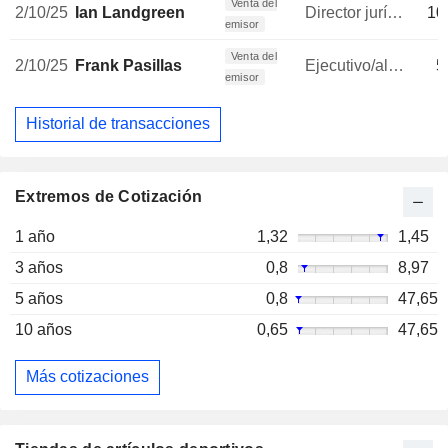
Venta del
2/10/25
Ian Landgreen
Director jurídico
10
emisor
Venta del
2/10/25
Frank Pasillas
Ejecutivo/alto directivo
5
emisor
Historial de transacciones
Extremos de Cotización
1 año
1,32
1,45
3 años
0,8
8,97
5 años
0,8
47,65
10 años
0,65
47,65
Más cotizaciones