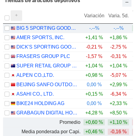
Tiendas de artículos deportivos
V
Variación
Varia. 5d.
BIG 5 SPORTING GOODS CORPORATION
-.--%
-.--%
AMER SPORTS, INC.
+1,41 %
+1,86 %
DICK'S SPORTING GOODS, INC.
-0,21 %
-2,75 %
FRASERS GROUP PLC
-1,57 %
-0,31 %
+
SUPER RETAIL GROUP LIMITED
+1,04 %
+1,04 %
-
ALPEN CO.,LTD.
+0,98 %
-5,07 %
-
BEIJING SANFO OUTDOOR PRODUCTS CO., LTD
0,00 %
+2,99 %
ASAHI CO., LTD.
+0,15 %
-6,34 %
BIKE24 HOLDING AG
0,00 %
+2,33 %
GRABAGUN DIGITAL HOLDINGS INC.
+4,28 %
+8,50 %
-
Promedio
+0,60 %
+1,10 %
Media ponderada por Capi.
+0,46 %
-0,16 %