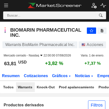
BIOMARIN PHARMACEUTICAL INC.
63,81
$
+3,82 %
BIOMARIN PHARMACEUTICAL
INC.
Warrants BioMarin Pharmaceutical Inc.
Acciones
Mercado cerrado -
Nasdaq
22:00:00 07/08/2026
Varia. 1 de enero.
USD
+3,82 %
63,81
+7,37 %
Resumen
Cotizaciones
Gráficos
Noticias
Empr
Todos
Warrants
Knock-Out
Prod apalancamiento
Produ
Filtros
Productos derivados