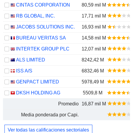
CINTAS CORPORATION
80,59 mil M
RB GLOBAL, INC.
17,71 mil M
JACOBS SOLUTIONS INC.
16,93 mil M
BUREAU VERITAS SA
14,58 mil M
INTERTEK GROUP PLC
12,07 mil M
ALS LIMITED
8242,42 M
ISS A/S
6832,46 M
GENPACT LIMITED
5978,49 M
DKSH HOLDING AG
5509,8 M
Promedio
16,87 mil M
Media ponderada por Capi.
Ver todas las calificaciones sectoriales