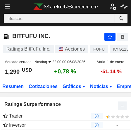
BITFUFU INC.
1,290
$
+0,78 %
BITFUFU INC.
Ratings BitFuFu Inc.
Acciones
FUFU
KYG1152
Mercado cerrado -
Nasdaq
22:00:00 06/08/2026
Varia. 1 de enero.
USD
+0,78 %
1,290
-51,14 %
Resumen
Cotizaciones
Gráficos
Noticias
Empr
Ratings Surperformance
Trader
Inversor
-