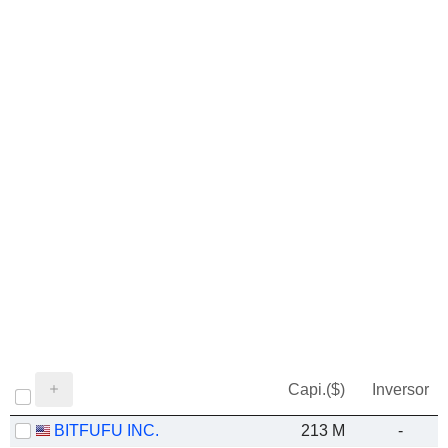
Capi.($)
Inversor
BITFUFU INC.
213 M
-