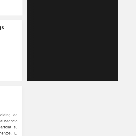
gs
olding de
 al negocio
arrolla su
mentos. El