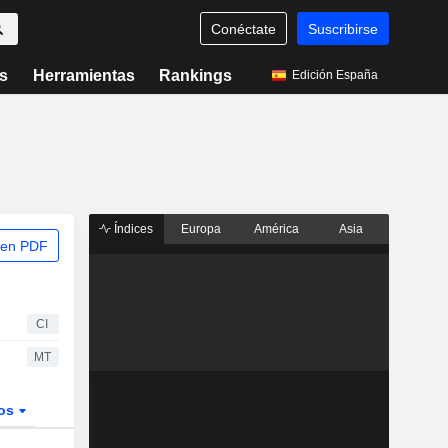
Conéctate
Suscribirse
s
Herramientas
Rankings
Edición España
Índices
Europa
América
Asia
 en PDF
CI
MT
dos