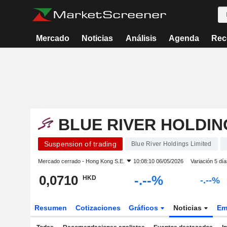
Mercado
Noticias
Análisis
Agenda
Rec
BLUE RIVER HOLDIN
Suspension of trading
Blue River Holdings Limited
Mercado cerrado -
Hong Kong S.E.
10:08:10 06/05/2026
Variación 5 día
0,0710
-.--%
HKD
-.--%
Resumen
Cotizaciones
Gráficos
Noticias
Em