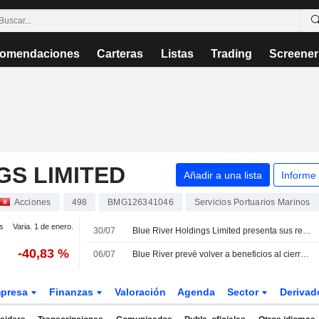
omendaciones
Carteras
Listas
Trading
Screener
GS LIMITED
Añadir a una lista
Informe
Acciones
498
BMG126341046
Servicios Portuarios Marinos
s
Varia. 1 de enero.
30/07
Blue River Holdings Limited presenta sus resultados anuales correspondientes al ejercicio cerrado el 31 de marzo de 2026
-40,83 %
06/07
Blue River prevé volver a beneficios al cierre de su ejercicio fiscal
presa
Finanzas
Valoración
Agenda
Sector
Deriva