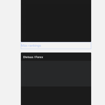
Más rankings
Divisas / Forex