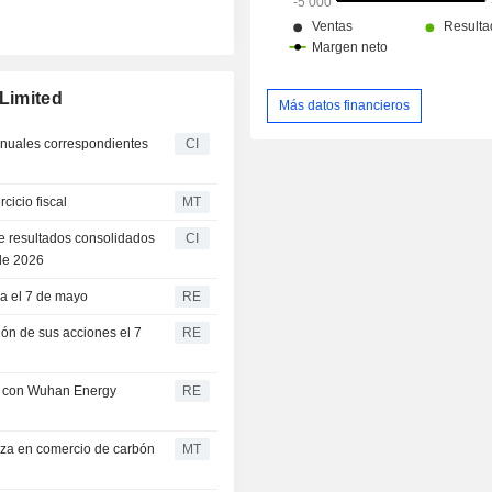
 Limited
Más datos financieros
anuales correspondientes
CI
cicio fiscal
MT
de resultados consolidados
CI
 de 2026
ra el 7 de mayo
RE
ión de sus acciones el 7
RE
n con Wuhan Energy
RE
za en comercio de carbón
MT