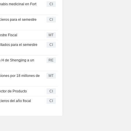
nabis medicinal en Fort
CI
cieros para el semestre
CI
stre Fiscal
MT
ultados para el semestre
CI
es H de Shengjing a un
RE
ciones por 18 millones de
MT
ector de Producto
CI
ieros del año fiscal
CI