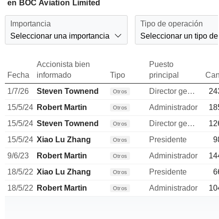
en BOC Aviation Limited
Importancia
Tipo de operación
Seleccionar una importancia
Seleccionar un tipo de
Accionista bien
Puesto
Fecha
informado
Tipo
principal
Can
1/7/26
Steven Townend
Director general
24
Otros
15/5/24
Robert Martin
Administrador
18
Otros
15/5/24
Steven Townend
Director general
12
Otros
15/5/24
Xiao Lu Zhang
Presidente
9
Otros
9/6/23
Robert Martin
Administrador
14
Otros
18/5/22
Xiao Lu Zhang
Presidente
6
Otros
18/5/22
Robert Martin
Administrador
10
Otros