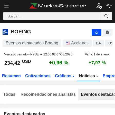
BOEING
234,42
$
+0,96 %
BOEING
Eventos destacados Boeing
Acciones
BA
US0
Mercado cerrado -
NYSE
22:00:02 07/08/2026
Varia. 1 de enero.
USD
+0,96 %
234,42
+7,97 %
Resumen
Cotizaciones
Gráficos
Noticias
Empr
Todas
Recomendaciones analistas
Eventos destaca
Eventos destacados