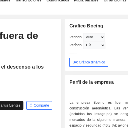
nsiders
Transcripciones
Comunicados
Publs. oficiales
Otros idiomas
Gráfico Boeing
fuera de
Periodo
Período
BA: Gráfico dinámico
 el descenso a los
Perfil de la empresa
La empresa Boeing es líder m
a tus fuentes
Comparte
construcción aeronáutica. Las ve
(incluidas las intragrupo) se des
mercados de la siguiente manera: - defensa
espacio y seguridad (46,3 %): avione