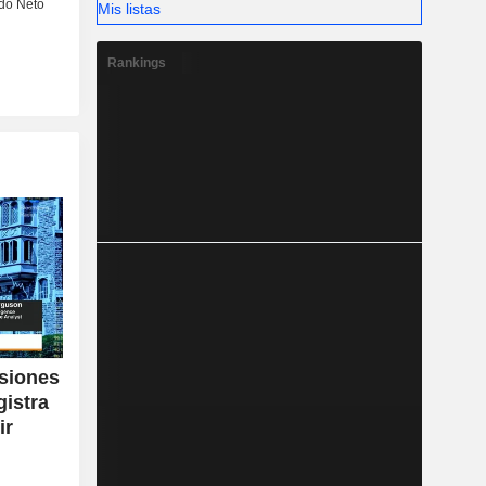
Mis listas
Rankings
isiones
gistra
ir