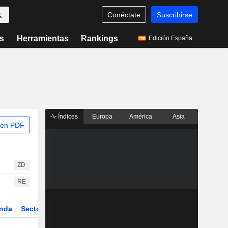
Conéctate
Suscribirse
s
Herramientas
Rankings
Edición España
Índices
Europa
América
Asia
 en PDF
ZD
RE
nda
Sector
Derivados
ETFs