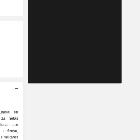
undial en
ntas netas
glosan por
,
s militares