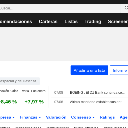
omendaciones
Carteras
Listas
Trading
Screener
Añadir a una lista
Informe
espacial y de Defensa
riación 5 días
Varia. 1 de enero.
07/08
BOEING : El DZ Bank continua con su recomendación de compra
+8,46 %
+7,97 %
07/08
Airbus mantiene estables sus entregas en julio y confirma pedidos en China
presa
Finanzas
Valoración
Consenso
Ratings
Age