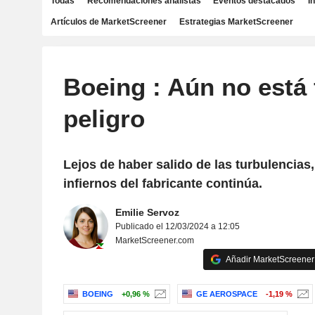
Todas
Recomendaciones analistas
Eventos destacados
I
Artículos de MarketScreener
Estrategias MarketScreener
Boeing : Aún no está 
peligro
Lejos de haber salido de las turbulencias,
infiernos del fabricante continúa.
Emilie Servoz
Publicado el 12/03/2024 a 12:05
MarketScreener.com
Añadir MarketScreener 
BOEING
+0,96 %
GE AEROSPACE
-1,19 %