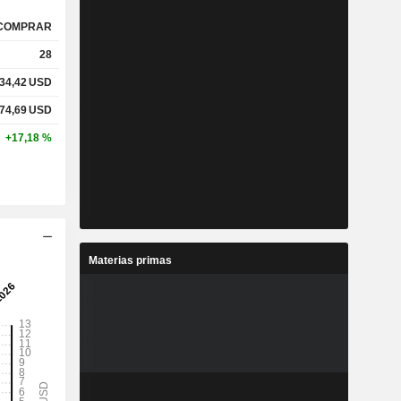
COMPRAR
28
34,42
USD
74,69
USD
+17,18 %
Materias primas