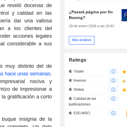
que reveló docenas de
¿Pasará página por fin
trol y calidad en las
Boeing?
bería dar una valiosa
29 de enero 2026 a las 10:42
n a los clientes del
nder acciones legales
Más análisis
gal considerable a sus
Ratings
s muy distinto del de
Trader
nas hace unas semanas
.
mpresarial nociva y
Inversor
mizo de impresionar a
Global
a gratificación a corto
Calidad de las
publicaciones
ESG MSCI
buque insignia de la
por completo. Un dato