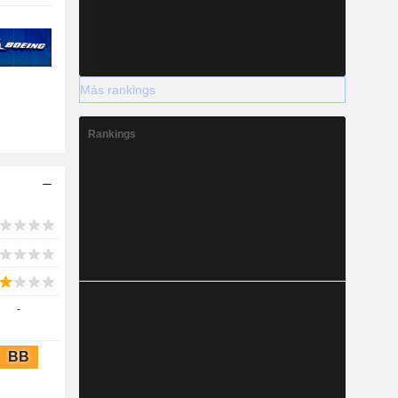
Más rankings
Rankings
-
BB