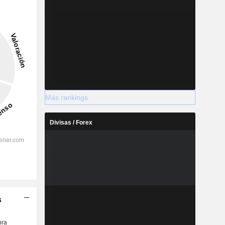
Más rankings
Divisas / Forex
s
ra