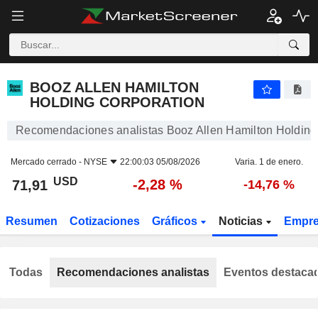
BOOZ ALLEN HAMILTON HOLDING CORPORATION
71,91
$
-2,28 %
BOOZ ALLEN HAMILTON
HOLDING CORPORATION
Recomendaciones analistas Booz Allen Hamilton Holding
Mercado cerrado -
NYSE
22:00:03 05/08/2026
Varia. 1 de enero.
USD
-2,28 %
71,91
-14,76 %
Resumen
Cotizaciones
Gráficos
Noticias
Empr
Todas
Recomendaciones analistas
Eventos destaca